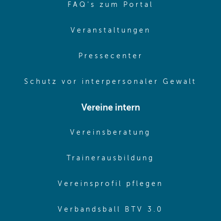
(opens in sa
FAQ's zum Portal
(opens in sam
Veranstaltungen
(opens in same
Pressecenter
(ope
Schutz vor interpersonaler Gewalt
Vereine intern
(opens in sam
Vereinsberatung
(opens in sa
Trainerausbildung
(opens in 
Vereinsprofil pflegen
(opens in 
Verbandsball BTV 3.0