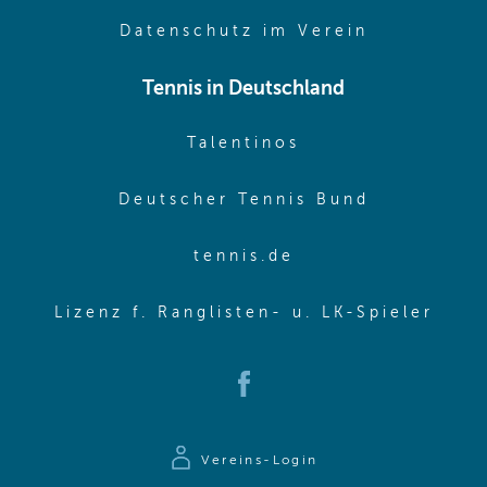
(opens in 
Datenschutz im Verein
Tennis in Deutschland
(opens in new w
Talentinos
(opens in
Deutscher Tennis Bund
(opens in new wi
tennis.de
(ope
Lizenz f. Ranglisten- u. LK-Spieler
(opens in new window)
Vereins-Login