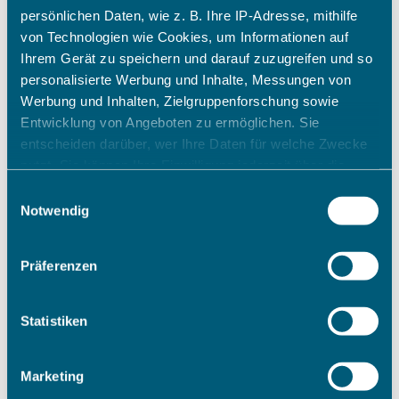
persönlichen Daten, wie z. B. Ihre IP-Adresse, mithilfe
von Technologien wie Cookies, um Informationen auf
Ihrem Gerät zu speichern und darauf zuzugreifen und so
personalisierte Werbung und Inhalte, Messungen von
Werbung und Inhalten, Zielgruppenforschung sowie
Entwicklung von Angeboten zu ermöglichen. Sie
entscheiden darüber, wer Ihre Daten für welche Zwecke
nutzt. Sie können Ihre Einwilligung jederzeit über die
Cookie-Erklärung oder durch Klicken auf das Privacy
Einwilligungsauswahl
Trigger Symbol ändern oder widerrufen
Notwendig
Wenn Sie es erlauben, würden wir auch gerne:
Präferenzen
Informationen über Ihre geografische Lage erfassen,
welche bis auf einige Meter genau sein können
Ihr Gerät durch aktives Scannen nach bestimmten
Statistiken
Merkmalen (Fingerprinting) identifizieren
Erfahren Sie mehr darüber, wie Ihre persönlichen Daten
Marketing
verarbeitet werden, und legen Sie Ihre Präferenzen im