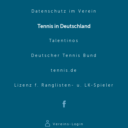
(opens in 
Datenschutz im Verein
Tennis in Deutschland
(opens in new w
Talentinos
(opens in
Deutscher Tennis Bund
(opens in new wi
tennis.de
(ope
Lizenz f. Ranglisten- u. LK-Spieler
(opens in new window)
Vereins-Login