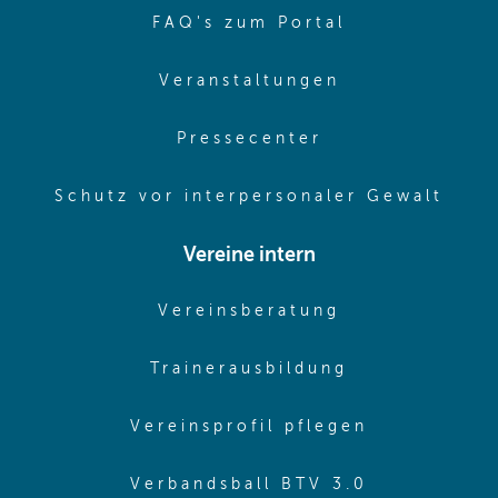
(opens in sa
FAQ's zum Portal
(opens in sam
Veranstaltungen
(opens in same
Pressecenter
(ope
Schutz vor interpersonaler Gewalt
Vereine intern
(opens in sam
Vereinsberatung
(opens in sa
Trainerausbildung
(opens in 
Vereinsprofil pflegen
(opens in 
Verbandsball BTV 3.0