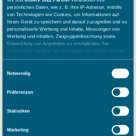
persönlichen Daten, wie z. B. Ihre IP-Adresse, mithilfe
von Technologien wie Cookies, um Informationen auf
Ihrem Gerät zu speichern und darauf zuzugreifen und so
personalisierte Werbung und Inhalte, Messungen von
Werbung und Inhalten, Zielgruppenforschung sowie
Entwicklung von Angeboten zu ermöglichen. Sie
entscheiden darüber, wer Ihre Daten für welche Zwecke
nutzt. Sie können Ihre Einwilligung jederzeit über die
Cookie-Erklärung oder durch Klicken auf das Privacy
Einwilligungsauswahl
Trigger Symbol ändern oder widerrufen
Notwendig
Wenn Sie es erlauben, würden wir auch gerne:
Präferenzen
Informationen über Ihre geografische Lage erfassen,
welche bis auf einige Meter genau sein können
Ihr Gerät durch aktives Scannen nach bestimmten
Statistiken
Merkmalen (Fingerprinting) identifizieren
Erfahren Sie mehr darüber, wie Ihre persönlichen Daten
Marketing
verarbeitet werden, und legen Sie Ihre Präferenzen im