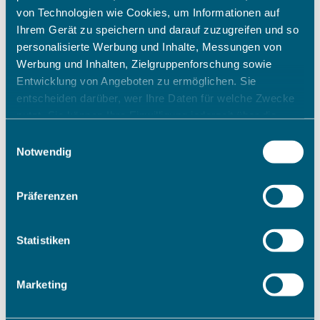
von Technologien wie Cookies, um Informationen auf
Ihrem Gerät zu speichern und darauf zuzugreifen und so
personalisierte Werbung und Inhalte, Messungen von
Werbung und Inhalten, Zielgruppenforschung sowie
Entwicklung von Angeboten zu ermöglichen. Sie
entscheiden darüber, wer Ihre Daten für welche Zwecke
nutzt. Sie können Ihre Einwilligung jederzeit über die
Cookie-Erklärung oder durch Klicken auf das Privacy
Einwilligungsauswahl
Trigger Symbol ändern oder widerrufen
Notwendig
Wenn Sie es erlauben, würden wir auch gerne:
Präferenzen
Informationen über Ihre geografische Lage erfassen,
welche bis auf einige Meter genau sein können
Ihr Gerät durch aktives Scannen nach bestimmten
Statistiken
Merkmalen (Fingerprinting) identifizieren
Erfahren Sie mehr darüber, wie Ihre persönlichen Daten
Marketing
verarbeitet werden, und legen Sie Ihre Präferenzen im
Abschnitt Einzelheiten
fest.