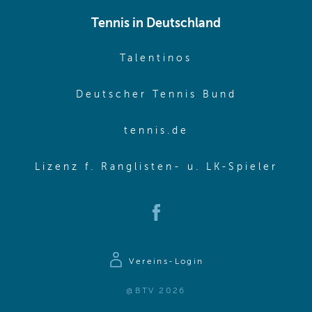
Tennis in Deutschland
(opens in new w
Talentinos
(opens in
Deutscher Tennis Bund
(opens in new wi
tennis.de
(ope
Lizenz f. Ranglisten- u. LK-Spieler
(opens in new window)
Vereins-Login
@BTV 2026