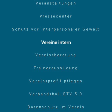
(opens in sam
Veranstaltungen
(opens in same
Pressecenter
(ope
Schutz vor interpersonaler Gewalt
Vereine intern
(opens in sam
Vereinsberatung
(opens in sa
Trainerausbildung
(opens in 
Vereinsprofil pflegen
(opens in 
Verbandsball BTV 3.0
(opens in 
Datenschutz im Verein