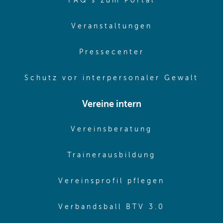
(opens in sa
FAQ's zum Portal
(opens in sam
Veranstaltungen
(opens in same
Pressecenter
(ope
Schutz vor interpersonaler Gewalt
Vereine intern
(opens in sam
Vereinsberatung
(opens in sa
Trainerausbildung
(opens in 
Vereinsprofil pflegen
(opens in 
Verbandsball BTV 3.0