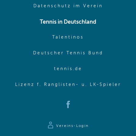
(opens in 
Datenschutz im Verein
Tennis in Deutschland
(opens in new w
Talentinos
(opens in
Deutscher Tennis Bund
(opens in new wi
tennis.de
(ope
Lizenz f. Ranglisten- u. LK-Spieler
(opens in new window)
Vereins-Login