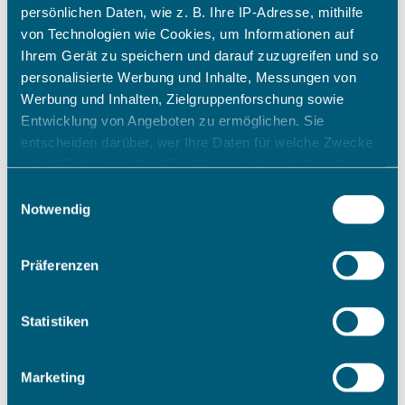
persönlichen Daten, wie z. B. Ihre IP-Adresse, mithilfe
von Technologien wie Cookies, um Informationen auf
Ihrem Gerät zu speichern und darauf zuzugreifen und so
personalisierte Werbung und Inhalte, Messungen von
Werbung und Inhalten, Zielgruppenforschung sowie
Entwicklung von Angeboten zu ermöglichen. Sie
entscheiden darüber, wer Ihre Daten für welche Zwecke
nutzt. Sie können Ihre Einwilligung jederzeit über die
Cookie-Erklärung oder durch Klicken auf das Privacy
Einwilligungsauswahl
Trigger Symbol ändern oder widerrufen
Notwendig
Wenn Sie es erlauben, würden wir auch gerne:
Präferenzen
Informationen über Ihre geografische Lage erfassen,
welche bis auf einige Meter genau sein können
Ihr Gerät durch aktives Scannen nach bestimmten
Statistiken
Merkmalen (Fingerprinting) identifizieren
Erfahren Sie mehr darüber, wie Ihre persönlichen Daten
Marketing
verarbeitet werden, und legen Sie Ihre Präferenzen im