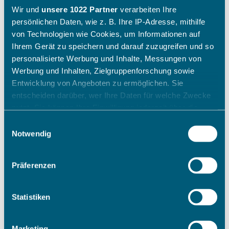
Wir und
unsere 1022 Partner
verarbeiten Ihre
persönlichen Daten, wie z. B. Ihre IP-Adresse, mithilfe
von Technologien wie Cookies, um Informationen auf
Ihrem Gerät zu speichern und darauf zuzugreifen und so
personalisierte Werbung und Inhalte, Messungen von
Werbung und Inhalten, Zielgruppenforschung sowie
Entwicklung von Angeboten zu ermöglichen. Sie
entscheiden darüber, wer Ihre Daten für welche Zwecke
nutzt. Sie können Ihre Einwilligung jederzeit über die
Cookie-Erklärung oder durch Klicken auf das Privacy
Einwilligungsauswahl
Trigger Symbol ändern oder widerrufen
Notwendig
Wenn Sie es erlauben, würden wir auch gerne:
Präferenzen
Informationen über Ihre geografische Lage erfassen,
welche bis auf einige Meter genau sein können
Ihr Gerät durch aktives Scannen nach bestimmten
Statistiken
Merkmalen (Fingerprinting) identifizieren
Erfahren Sie mehr darüber, wie Ihre persönlichen Daten
Marketing