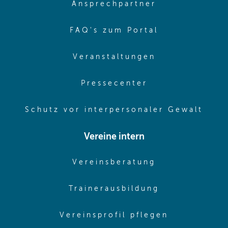
(opens in sa
Ansprechpartner
(opens in sa
FAQ's zum Portal
(opens in sam
Veranstaltungen
(opens in same
Pressecenter
(ope
Schutz vor interpersonaler Gewalt
Vereine intern
(opens in sam
Vereinsberatung
(opens in sa
Trainerausbildung
(opens in 
Vereinsprofil pflegen