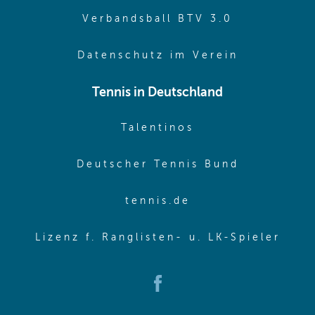
(opens in 
Verbandsball BTV 3.0
(opens in 
Datenschutz im Verein
Tennis in Deutschland
(opens in new w
Talentinos
(opens in
Deutscher Tennis Bund
(opens in new wi
tennis.de
(ope
Lizenz f. Ranglisten- u. LK-Spieler
(opens in new window)