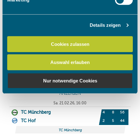
verarbeitet werden, und legen Sie Ihre Präferenzen im
Abschnitt Einzelheiten
fest.
Details zeigen
Wir verwenden Cookies, um Inhalte und Anzeigen zu
personalisieren, Funktionen für soziale Medien anbieten
zu können und die Zugriffe auf unsere Website zu
Cookies zulassen
analysieren. Außerdem geben wir Informationen zu Ihrer
Verwendung unserer Website an unsere Partner für
Auswahl erlauben
soziale Medien, Werbung und Analysen weiter. Unsere
Partner führen diese Informationen möglicherweise mit
weiteren Daten zusammen, die Sie ihnen bereitgestellt
Nur notwendige Cookies
haben oder die sie im Rahmen Ihrer Nutzung der Dienste
gesammelt haben.