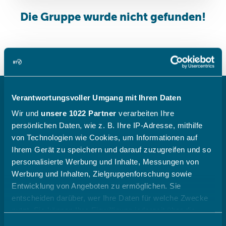
Verantwortungsvoller Umgang mit Ihren Daten
(opens in
Newsletter & WhatsApp
Wir und
unsere 1022 Partner
verarbeiten Ihre
persönlichen Daten, wie z. B. Ihre IP-Adresse, mithilfe
von Technologien wie Cookies, um Informationen auf
Ihrem Gerät zu speichern und darauf zuzugreifen und so
personalisierte Werbung und Inhalte, Messungen von
Werbung und Inhalten, Zielgruppenforschung sowie
Entwicklung von Angeboten zu ermöglichen. Sie
Der BTV
entscheiden darüber, wer Ihre Daten für welche Zwecke
nutzt. Sie können Ihre Einwilligung jederzeit über die
(opens in sa
Ansprechpartner
Cookie-Erklärung oder durch Klicken auf das Privacy
Einwilligungsauswahl