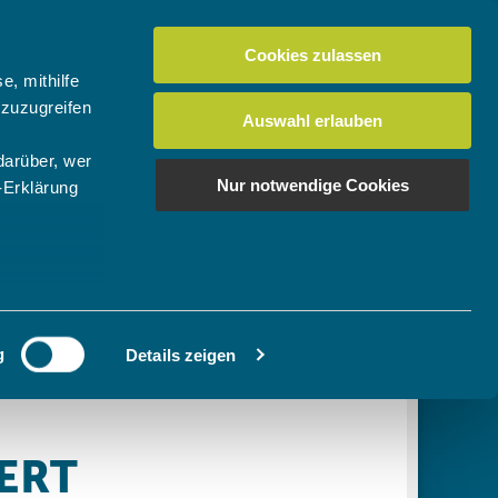
Cookies zulassen
Suchen
tuelles
Der BTV
Mein Verein
e, mithilfe
 zuzugreifen
Auswahl erlauben
darüber, wer
en
os
News Bundes-/Regionalligen
Download-Center
BTV-Magazin "Bayern Tennis"
Suchen
Nur notwendige Cookies
-Erklärung
Video- & Mediencenter
u sein können
Ausschreibungen
ieren
g
Details zeigen
Ihre
le Medien
ir
, Werbung