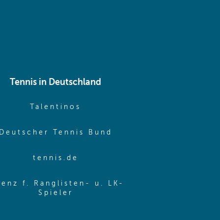
Tennis in Deutschland
e window)
(opens in new window)
Talentinos
me window)
(opens in new window
Deutscher Tennis Bund
same window)
(opens in new window)
tennis.de
same window)
zenz f. Ranglisten- u. LK-
(opens in new window)
Spieler
same window)