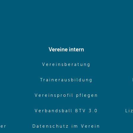
Vereine intern
pens in same window)
(opens in sam
Vereinsberatung
pens in same window)
(opens in sa
Trainerausbildung
pens in same window)
(opens in 
Vereinsprofil pflegen
ns in same window)
(opens in 
Verbandsball BTV 3.0
Li
(opens in 
ler
Datenschutz im Verein
in same window)