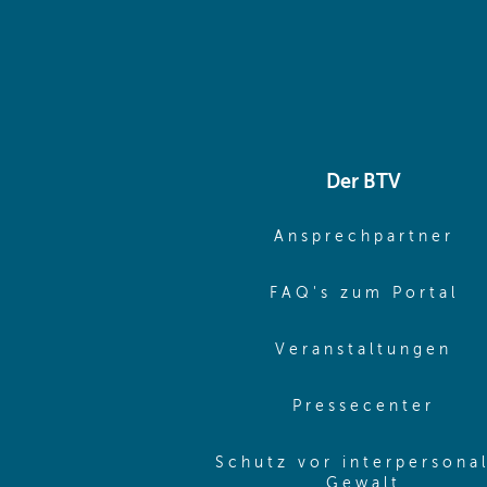
Der BTV
(o
Ansprechpartner
(o
FAQ's zum Portal
(o
Veranstaltungen
(ope
Pressecenter
Schutz vor interpersona
(opens 
Gewalt