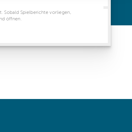
ren Daten
ienste
 same window)