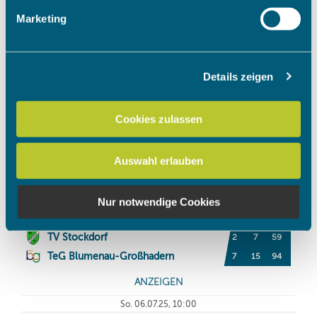
Erfahren Sie mehr darüber, wie Ihre persönlichen Daten
Marketing
verarbeitet werden, und legen Sie Ihre Präferenzen im
Abschnitt Einzelheiten
fest.
Details zeigen
Wir verwenden Cookies, um Inhalte und Anzeigen zu
personalisieren, Funktionen für soziale Medien anbieten
zu können und die Zugriffe auf unsere Website zu
Cookies zulassen
analysieren. Außerdem geben wir Informationen zu Ihrer
Verwendung unserer Website an unsere Partner für
Auswahl erlauben
soziale Medien, Werbung und Analysen weiter. Unsere
Partner führen diese Informationen möglicherweise mit
weiteren Daten zusammen, die Sie ihnen bereitgestellt
Nur notwendige Cookies
haben oder die sie im Rahmen Ihrer Nutzung der Dienste
gesammelt haben.