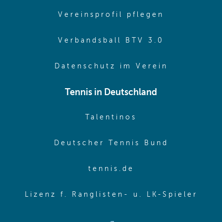
(opens in 
Vereinsprofil pflegen
(opens in 
Verbandsball BTV 3.0
(opens in 
Datenschutz im Verein
Tennis in Deutschland
(opens in new w
Talentinos
(opens in
Deutscher Tennis Bund
(opens in new wi
tennis.de
(ope
Lizenz f. Ranglisten- u. LK-Spieler