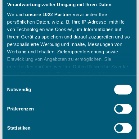
Verantwortungsvoller Umgang mit Ihren Daten
Wir und
unsere 1022 Partner
verarbeiten Ihre
persönlichen Daten, wie z. B. Ihre IP-Adresse, mithilfe
von Technologien wie Cookies, um Informationen auf
Ihrem Gerät zu speichern und darauf zuzugreifen und so
personalisierte Werbung und Inhalte, Messungen von
Werbung und Inhalten, Zielgruppenforschung sowie
Entwicklung von Angeboten zu ermöglichen. Sie
entscheiden darüber, wer Ihre Daten für welche Zwecke
nutzt. Sie können Ihre Einwilligung jederzeit über die
Cookie-Erklärung oder durch Klicken auf das Privacy
Einwilligungsauswahl
Trigger Symbol ändern oder widerrufen
Notwendig
Wenn Sie es erlauben, würden wir auch gerne:
Präferenzen
Informationen über Ihre geografische Lage erfassen,
welche bis auf einige Meter genau sein können
Ihr Gerät durch aktives Scannen nach bestimmten
Statistiken
Merkmalen (Fingerprinting) identifizieren