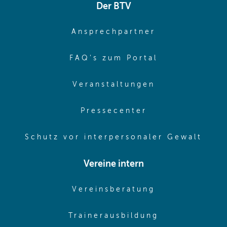
Der BTV
(opens in sa
Ansprechpartner
(opens in sa
FAQ's zum Portal
(opens in sam
Veranstaltungen
(opens in same
Pressecenter
(ope
Schutz vor interpersonaler Gewalt
Vereine intern
(opens in sam
Vereinsberatung
(opens in sa
Trainerausbildung