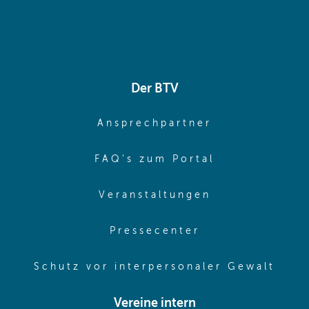
Der BTV
(opens in sa
Ansprechpartner
(opens in sa
FAQ's zum Portal
(opens in sam
Veranstaltungen
(opens in same
Pressecenter
(ope
Schutz vor interpersonaler Gewalt
Vereine intern