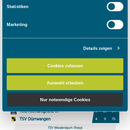
Ihr Gerät durch aktives Scannen nach bestimmten
Statistiken
Merkmalen (Fingerprinting) identifizieren
Erfahren Sie mehr darüber, wie Ihre persönlichen Daten
Marketing
verarbeitet werden, und legen Sie Ihre Präferenzen im
Abschnitt Einzelheiten
fest.
Details zeigen
Wir verwenden Cookies, um Inhalte und Anzeigen zu
personalisieren, Funktionen für soziale Medien anbieten
zu können und die Zugriffe auf unsere Website zu
Cookies zulassen
analysieren. Außerdem geben wir Informationen zu Ihrer
Verwendung unserer Website an unsere Partner für
Auswahl erlauben
soziale Medien, Werbung und Analysen weiter. Unsere
Partner führen diese Informationen möglicherweise mit
weiteren Daten zusammen, die Sie ihnen bereitgestellt
Nur notwendige Cookies
haben oder die sie im Rahmen Ihrer Nutzung der Dienste
gesammelt haben.