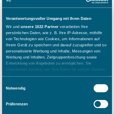
Verantwortungsvoller Umgang mit Ihren Daten
Wir und
unsere 1022 Partner
verarbeiten Ihre
persönlichen Daten, wie z. B. Ihre IP-Adresse, mithilfe
von Technologien wie Cookies, um Informationen auf
Ihrem Gerät zu speichern und darauf zuzugreifen und so
personalisierte Werbung und Inhalte, Messungen von
Werbung und Inhalten, Zielgruppenforschung sowie
Entwicklung von Angeboten zu ermöglichen. Sie
entscheiden darüber, wer Ihre Daten für welche Zwecke
nutzt. Sie können Ihre Einwilligung jederzeit über die
Cookie-Erklärung oder durch Klicken auf das Privacy
Einwilligungsauswahl
Trigger Symbol ändern oder widerrufen
Notwendig
Wenn Sie es erlauben, würden wir auch gerne:
Präferenzen
Informationen über Ihre geografische Lage erfassen,
welche bis auf einige Meter genau sein können