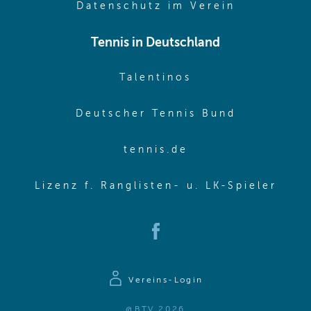
(opens in 
Datenschutz im Verein
Tennis in Deutschland
(opens in new w
Talentinos
(opens in
Deutscher Tennis Bund
(opens in new wi
tennis.de
(ope
Lizenz f. Ranglisten- u. LK-Spieler
(opens in new window)
Vereins-Login
@BTV 2026