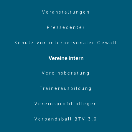
(opens in sam
Veranstaltungen
(opens in same
Pressecenter
(ope
Schutz vor interpersonaler Gewalt
Vereine intern
(opens in sam
Vereinsberatung
(opens in sa
Trainerausbildung
(opens in 
Vereinsprofil pflegen
(opens in 
Verbandsball BTV 3.0