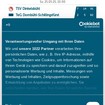
Verantwortungsvoller Umgang mit Ihren Daten
Wir und
unsere 1022 Partner
verarbeiten Ihre
persönlichen Daten, wie z. B. Ihre IP-Adresse, mithilfe
von Technologien wie Cookies, um Informationen auf
Ihrem Gerät zu speichern und darauf zuzugreifen und so
personalisierte Werbung und Inhalte, Messungen von
Werbung und Inhalten, Zielgruppenforschung sowie
Entwicklung von Angeboten zu ermöglichen. Sie
entscheiden darüber, wer Ihre Daten für welche Zwecke
nutzt. Sie können Ihre Einwilligung jederzeit über die
Cookie-Erklärung oder durch Klicken auf das Privacy
Einwilligungsauswahl
Trigger Symbol ändern oder widerrufen