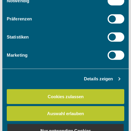
Notwendig
Wenn Sie es erlauben, würden wir auch gerne:
Präferenzen
Informationen über Ihre geografische Lage erfassen,
welche bis auf einige Meter genau sein können
Ihr Gerät durch aktives Scannen nach bestimmten
Statistiken
Merkmalen (Fingerprinting) identifizieren
Erfahren Sie mehr darüber, wie Ihre persönlichen Daten
Marketing
verarbeitet werden, und legen Sie Ihre Präferenzen im
Abschnitt Einzelheiten
fest.
Details zeigen
Wir verwenden Cookies, um Inhalte und Anzeigen zu
personalisieren, Funktionen für soziale Medien anbieten
zu können und die Zugriffe auf unsere Website zu
Cookies zulassen
analysieren. Außerdem geben wir Informationen zu Ihrer
Verwendung unserer Website an unsere Partner für
Auswahl erlauben
soziale Medien, Werbung und Analysen weiter. Unsere
Partner führen diese Informationen möglicherweise mit
weiteren Daten zusammen, die Sie ihnen bereitgestellt
Nur notwendige Cookies