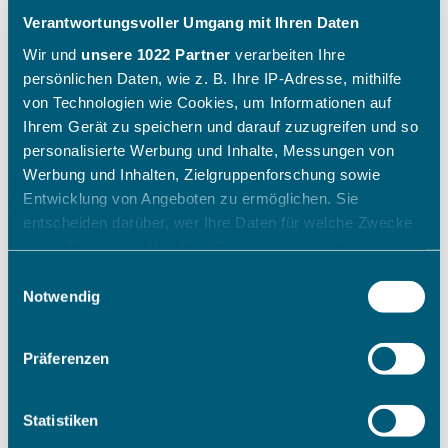
Verantwortungsvoller Umgang mit Ihren Daten
Wir und
unsere 1022 Partner
verarbeiten Ihre
persönlichen Daten, wie z. B. Ihre IP-Adresse, mithilfe
von Technologien wie Cookies, um Informationen auf
Ihrem Gerät zu speichern und darauf zuzugreifen und so
personalisierte Werbung und Inhalte, Messungen von
Werbung und Inhalten, Zielgruppenforschung sowie
Entwicklung von Angeboten zu ermöglichen. Sie
entscheiden darüber, wer Ihre Daten für welche Zwecke
nutzt. Sie können Ihre Einwilligung jederzeit über die
Cookie-Erklärung oder durch Klicken auf das Privacy
Einwilligungsauswahl
Trigger Symbol ändern oder widerrufen
Notwendig
Wenn Sie es erlauben, würden wir auch gerne:
Präferenzen
Informationen über Ihre geografische Lage erfassen,
welche bis auf einige Meter genau sein können
Ihr Gerät durch aktives Scannen nach bestimmten
Statistiken
Merkmalen (Fingerprinting) identifizieren