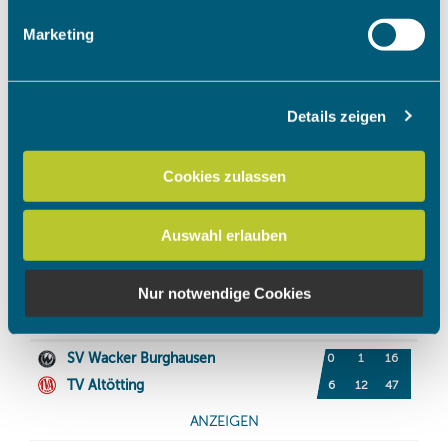
Erfahren Sie mehr darüber, wie Ihre persönlichen Daten
Marketing
verarbeitet werden, und legen Sie Ihre Präferenzen im
Abschnitt Einzelheiten
fest.
Details zeigen
Wir verwenden Cookies, um Inhalte und Anzeigen zu
personalisieren, Funktionen für soziale Medien anbieten
zu können und die Zugriffe auf unsere Website zu
Cookies zulassen
analysieren. Außerdem geben wir Informationen zu Ihrer
Verwendung unserer Website an unsere Partner für
Auswahl erlauben
soziale Medien, Werbung und Analysen weiter. Unsere
Partner führen diese Informationen möglicherweise mit
weiteren Daten zusammen, die Sie ihnen bereitgestellt
Nur notwendige Cookies
haben oder die sie im Rahmen Ihrer Nutzung der Dienste
gesammelt haben.