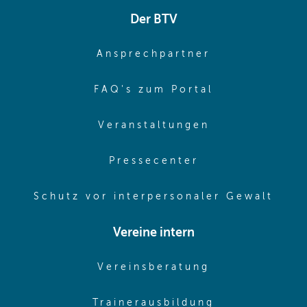
Der BTV
(opens in sa
Ansprechpartner
(opens in sa
FAQ's zum Portal
(opens in sam
Veranstaltungen
(opens in same
Pressecenter
(ope
Schutz vor interpersonaler Gewalt
Vereine intern
(opens in sam
Vereinsberatung
(opens in sa
Trainerausbildung