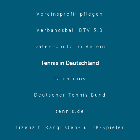
(opens in 
Vereinsprofil pflegen
(opens in 
Verbandsball BTV 3.0
(opens in 
Datenschutz im Verein
Tennis in Deutschland
(opens in new w
Talentinos
(opens in
Deutscher Tennis Bund
(opens in new wi
tennis.de
(ope
Lizenz f. Ranglisten- u. LK-Spieler