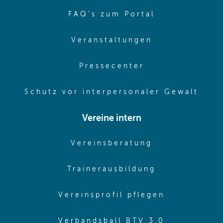
(opens in sa
FAQ's zum Portal
(opens in sam
Veranstaltungen
(opens in same
Pressecenter
(ope
Schutz vor interpersonaler Gewalt
Vereine intern
(opens in sam
Vereinsberatung
(opens in sa
Trainerausbildung
(opens in 
Vereinsprofil pflegen
(opens in 
Verbandsball BTV 3.0