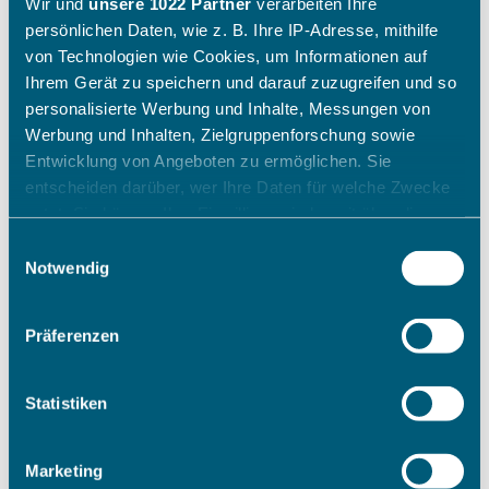
Wir und
unsere 1022 Partner
verarbeiten Ihre
persönlichen Daten, wie z. B. Ihre IP-Adresse, mithilfe
von Technologien wie Cookies, um Informationen auf
Ihrem Gerät zu speichern und darauf zuzugreifen und so
personalisierte Werbung und Inhalte, Messungen von
Werbung und Inhalten, Zielgruppenforschung sowie
Entwicklung von Angeboten zu ermöglichen. Sie
entscheiden darüber, wer Ihre Daten für welche Zwecke
nutzt. Sie können Ihre Einwilligung jederzeit über die
Cookie-Erklärung oder durch Klicken auf das Privacy
Einwilligungsauswahl
Trigger Symbol ändern oder widerrufen
Notwendig
Wenn Sie es erlauben, würden wir auch gerne:
Präferenzen
Informationen über Ihre geografische Lage erfassen,
welche bis auf einige Meter genau sein können
Ihr Gerät durch aktives Scannen nach bestimmten
Statistiken
Merkmalen (Fingerprinting) identifizieren
Erfahren Sie mehr darüber, wie Ihre persönlichen Daten
Marketing
verarbeitet werden, und legen Sie Ihre Präferenzen im