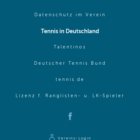
(opens in 
Datenschutz im Verein
Tennis in Deutschland
(opens in new w
Talentinos
(opens in
Deutscher Tennis Bund
(opens in new wi
tennis.de
(ope
Lizenz f. Ranglisten- u. LK-Spieler
(opens in new window)
Vereins-Login