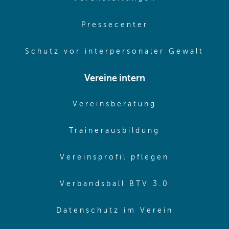
(opens in same
Pressecenter
(ope
Schutz vor interpersonaler Gewalt
Vereine intern
(opens in sam
Vereinsberatung
(opens in sa
Trainerausbildung
(opens in 
Vereinsprofil pflegen
(opens in 
Verbandsball BTV 3.0
(opens in 
Datenschutz im Verein