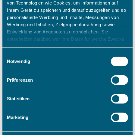
von Technologien wie Cookies, um Informationen auf
Ihrem Gerät zu speichern und darauf zuzugreifen und so
personalisierte Werbung und Inhalte, Messungen von
Werbung und Inhalten, Zielgruppenforschung sowie
Entwicklung von Angeboten zu ermöglichen. Sie
entscheiden darüber, wer Ihre Daten für welche Zwecke
nutzt. Sie können Ihre Einwilligung jederzeit über die
Cookie-Erklärung oder durch Klicken auf das Privacy
Einwilligungsauswahl
Trigger Symbol ändern oder widerrufen
Notwendig
Wenn Sie es erlauben, würden wir auch gerne:
Präferenzen
Informationen über Ihre geografische Lage erfassen,
welche bis auf einige Meter genau sein können
Ihr Gerät durch aktives Scannen nach bestimmten
Statistiken
Merkmalen (Fingerprinting) identifizieren
Erfahren Sie mehr darüber, wie Ihre persönlichen Daten
Marketing
verarbeitet werden, und legen Sie Ihre Präferenzen im
Abschnitt Einzelheiten
fest.