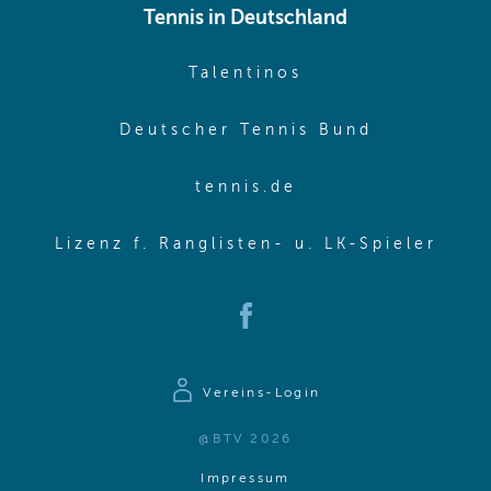
Tennis in Deutschland
(opens in new w
Talentinos
(opens in
Deutscher Tennis Bund
(opens in new wi
tennis.de
(ope
Lizenz f. Ranglisten- u. LK-Spieler
(opens in new window)
Vereins-Login
@BTV 2026
(opens in same window)
Impressum