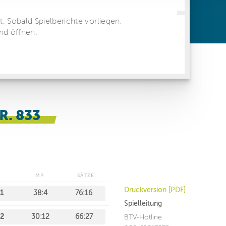
ren Daten
ienste