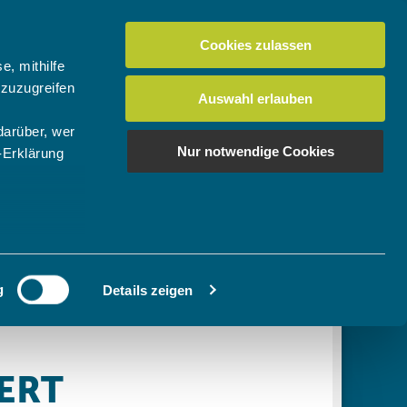
Cookies zulassen
Suchen
tuelles
Der BTV
Mein Verein
e, mithilfe
 zuzugreifen
Auswahl erlauben
darüber, wer
en
os
News Bundes-/Regionalligen
Download-Center
BTV-Magazin "Bayern Tennis"
Suchen
Nur notwendige Cookies
-Erklärung
Video- & Mediencenter
u sein können
Ausschreibungen
ieren
g
Details zeigen
Ihre
le Medien
ir
, Werbung