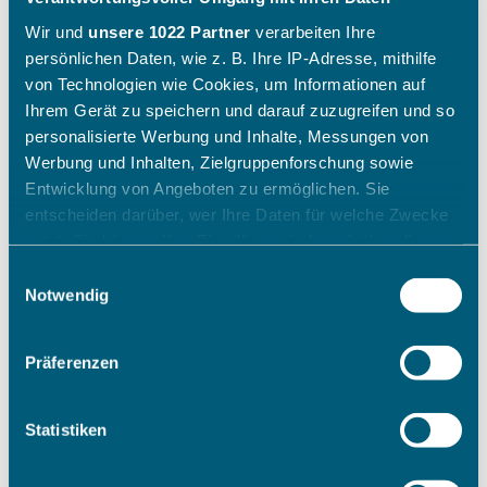
Wir und
unsere 1022 Partner
verarbeiten Ihre
persönlichen Daten, wie z. B. Ihre IP-Adresse, mithilfe
von Technologien wie Cookies, um Informationen auf
Ihrem Gerät zu speichern und darauf zuzugreifen und so
personalisierte Werbung und Inhalte, Messungen von
Werbung und Inhalten, Zielgruppenforschung sowie
Entwicklung von Angeboten zu ermöglichen. Sie
entscheiden darüber, wer Ihre Daten für welche Zwecke
nutzt. Sie können Ihre Einwilligung jederzeit über die
Cookie-Erklärung oder durch Klicken auf das Privacy
Einwilligungsauswahl
Trigger Symbol ändern oder widerrufen
Notwendig
Wenn Sie es erlauben, würden wir auch gerne:
Präferenzen
Informationen über Ihre geografische Lage erfassen,
welche bis auf einige Meter genau sein können
Ihr Gerät durch aktives Scannen nach bestimmten
Statistiken
Merkmalen (Fingerprinting) identifizieren
Erfahren Sie mehr darüber, wie Ihre persönlichen Daten