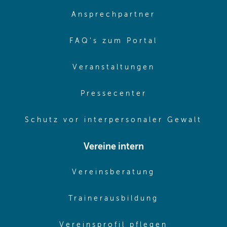
(opens in sa
Ansprechpartner
(opens in sa
FAQ's zum Portal
(opens in sam
Veranstaltungen
(opens in same
Pressecenter
(ope
Schutz vor interpersonaler Gewalt
Vereine intern
(opens in sam
Vereinsberatung
(opens in sa
Trainerausbildung
(opens in 
Vereinsprofil pflegen