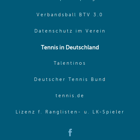
(opens in 
Verbandsball BTV 3.0
(opens in 
Datenschutz im Verein
Tennis in Deutschland
(opens in new w
Talentinos
(opens in
Deutscher Tennis Bund
(opens in new wi
tennis.de
(ope
Lizenz f. Ranglisten- u. LK-Spieler
(opens in new window)