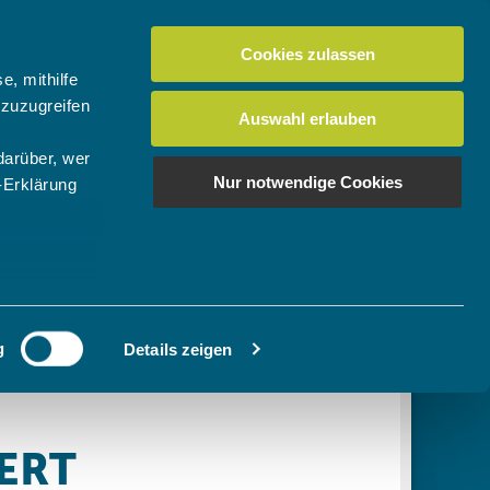
Cookies zulassen
Suchen
tuelles
Der BTV
Mein Verein
e, mithilfe
 zuzugreifen
Auswahl erlauben
darüber, wer
en
os
News Bundes-/Regionalligen
Download-Center
BTV-Magazin "Bayern Tennis"
Suchen
Nur notwendige Cookies
-Erklärung
Video- & Mediencenter
u sein können
Ausschreibungen
ieren
g
Details zeigen
Ihre
le Medien
ir
, Werbung