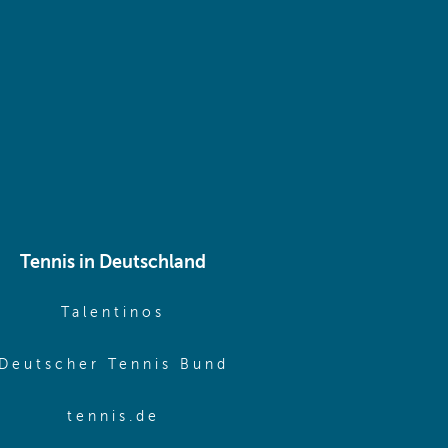
 same window)
Tennis in Deutschland
e window)
(opens in new window)
Talentinos
me window)
(opens in new window
Deutscher Tennis Bund
same window)
(opens in new window)
tennis.de