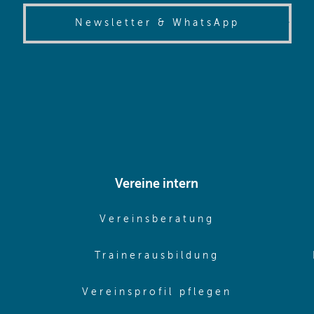
(opens in
Newsletter & WhatsApp
Vereine intern
pens in same window)
(opens in sam
Vereinsberatung
pens in same window)
(opens in sa
Trainerausbildung
pens in same window)
(opens in 
Vereinsprofil pflegen