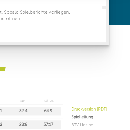
ren Daten
ienste