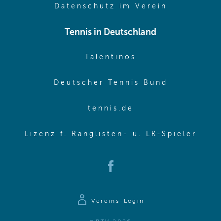
(opens in 
Datenschutz im Verein
Tennis in Deutschland
(opens in new w
Talentinos
(opens in
Deutscher Tennis Bund
(opens in new wi
tennis.de
(ope
Lizenz f. Ranglisten- u. LK-Spieler
(opens in new window)
Vereins-Login