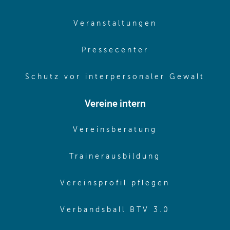
(opens in sam
Veranstaltungen
(opens in same
Pressecenter
(ope
Schutz vor interpersonaler Gewalt
Vereine intern
(opens in sam
Vereinsberatung
(opens in sa
Trainerausbildung
(opens in 
Vereinsprofil pflegen
(opens in 
Verbandsball BTV 3.0