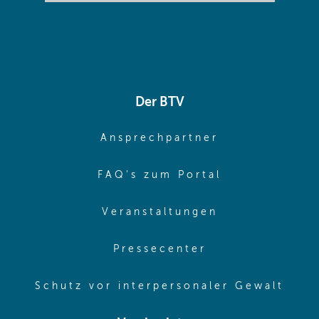
Der BTV
(opens in sa
Ansprechpartner
(opens in sa
FAQ's zum Portal
(opens in sam
Veranstaltungen
(opens in same
Pressecenter
(ope
Schutz vor interpersonaler Gewalt