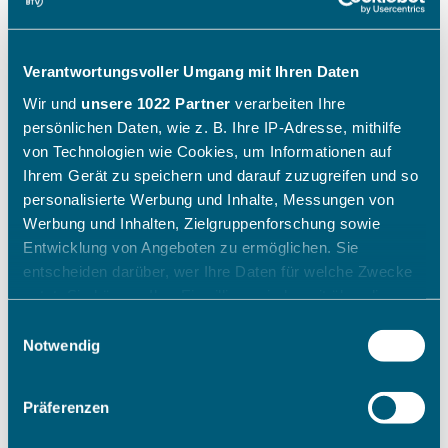
Verantwortungsvoller Umgang mit Ihren Daten
Wir und
unsere 1022 Partner
verarbeiten Ihre
persönlichen Daten, wie z. B. Ihre IP-Adresse, mithilfe
von Technologien wie Cookies, um Informationen auf
Ihrem Gerät zu speichern und darauf zuzugreifen und so
personalisierte Werbung und Inhalte, Messungen von
Werbung und Inhalten, Zielgruppenforschung sowie
Entwicklung von Angeboten zu ermöglichen. Sie
entscheiden darüber, wer Ihre Daten für welche Zwecke
nutzt. Sie können Ihre Einwilligung jederzeit über die
Cookie-Erklärung oder durch Klicken auf das Privacy
Einwilligungsauswahl
Trigger Symbol ändern oder widerrufen
Notwendig
Wenn Sie es erlauben, würden wir auch gerne:
Präferenzen
Informationen über Ihre geografische Lage erfassen,
welche bis auf einige Meter genau sein können