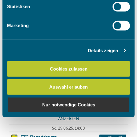
Ihr Gerät durch aktives Scannen nach bestimmten
Statistiken
Merkmalen (Fingerprinting) identifizieren
Erfahren Sie mehr darüber, wie Ihre persönlichen Daten
Marketing
verarbeitet werden, und legen Sie Ihre Präferenzen im
Abschnitt Einzelheiten
fest.
Details zeigen
Wir verwenden Cookies, um Inhalte und Anzeigen zu
personalisieren, Funktionen für soziale Medien anbieten
zu können und die Zugriffe auf unsere Website zu
Cookies zulassen
analysieren. Außerdem geben wir Informationen zu Ihrer
Verwendung unserer Website an unsere Partner für
Auswahl erlauben
soziale Medien, Werbung und Analysen weiter. Unsere
Partner führen diese Informationen möglicherweise mit
weiteren Daten zusammen, die Sie ihnen bereitgestellt
Nur notwendige Cookies
haben oder die sie im Rahmen Ihrer Nutzung der Dienste
gesammelt haben.