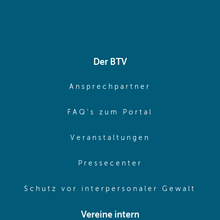
Der BTV
(opens in sa
Ansprechpartner
(opens in sa
FAQ's zum Portal
(opens in sam
Veranstaltungen
(opens in same
Pressecenter
(ope
Schutz vor interpersonaler Gewalt
Vereine intern