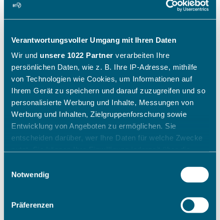
Verantwortungsvoller Umgang mit Ihren Daten
Wir und
unsere 1022 Partner
verarbeiten Ihre
persönlichen Daten, wie z. B. Ihre IP-Adresse, mithilfe
von Technologien wie Cookies, um Informationen auf
Ihrem Gerät zu speichern und darauf zuzugreifen und so
personalisierte Werbung und Inhalte, Messungen von
Werbung und Inhalten, Zielgruppenforschung sowie
Entwicklung von Angeboten zu ermöglichen. Sie
entscheiden darüber, wer Ihre Daten für welche Zwecke
nutzt. Sie können Ihre Einwilligung jederzeit über die
Cookie-Erklärung oder durch Klicken auf das Privacy
Einwilligungsauswahl
Trigger Symbol ändern oder widerrufen
Notwendig
Wenn Sie es erlauben, würden wir auch gerne:
Präferenzen
Informationen über Ihre geografische Lage erfassen,