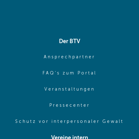
Der BTV
(opens in sa
Ansprechpartner
(opens in sa
FAQ's zum Portal
(opens in sam
Veranstaltungen
(opens in same
Pressecenter
(ope
Schutz vor interpersonaler Gewalt
Vereine intern