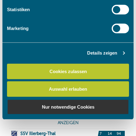
welche bis auf einige Meter genau sein können
Ihr Gerät durch aktives Scannen nach bestimmten
Statistiken
Merkmalen (Fingerprinting) identifizieren
Erfahren Sie mehr darüber, wie Ihre persönlichen Daten
Marketing
verarbeitet werden, und legen Sie Ihre Präferenzen im
Abschnitt Einzelheiten
fest.
Details zeigen
Wir verwenden Cookies, um Inhalte und Anzeigen zu
personalisieren, Funktionen für soziale Medien anbieten
zu können und die Zugriffe auf unsere Website zu
Cookies zulassen
analysieren. Außerdem geben wir Informationen zu Ihrer
Verwendung unserer Website an unsere Partner für
Auswahl erlauben
soziale Medien, Werbung und Analysen weiter. Unsere
Partner führen diese Informationen möglicherweise mit
weiteren Daten zusammen, die Sie ihnen bereitgestellt
Nur notwendige Cookies
haben oder die sie im Rahmen Ihrer Nutzung der Dienste
gesammelt haben.