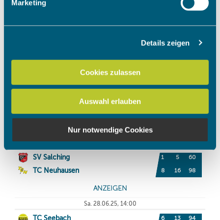
Marketing
verarbeitet werden, und legen Sie Ihre Präferenzen im
Abschnitt Einzelheiten
fest.
Details zeigen
Wir verwenden Cookies, um Inhalte und Anzeigen zu
personalisieren, Funktionen für soziale Medien anbieten
zu können und die Zugriffe auf unsere Website zu
Cookies zulassen
analysieren. Außerdem geben wir Informationen zu Ihrer
Verwendung unserer Website an unsere Partner für
Auswahl erlauben
soziale Medien, Werbung und Analysen weiter. Unsere
Partner führen diese Informationen möglicherweise mit
weiteren Daten zusammen, die Sie ihnen bereitgestellt
Nur notwendige Cookies
haben oder die sie im Rahmen Ihrer Nutzung der Dienste
gesammelt haben.