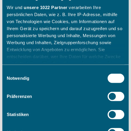
Wir und
unsere 1022 Partner
verarbeiten Ihre
persönlichen Daten, wie z. B. Ihre IP-Adresse, mithilfe
von Technologien wie Cookies, um Informationen auf
Ihrem Gerät zu speichern und darauf zuzugreifen und so
personalisierte Werbung und Inhalte, Messungen von
Werbung und Inhalten, Zielgruppenforschung sowie
Entwicklung von Angeboten zu ermöglichen. Sie
entscheiden darüber, wer Ihre Daten für welche Zwecke
nutzt. Sie können Ihre Einwilligung jederzeit über die
Cookie-Erklärung oder durch Klicken auf das Privacy
Einwilligungsauswahl
Trigger Symbol ändern oder widerrufen
Notwendig
Wenn Sie es erlauben, würden wir auch gerne:
Präferenzen
Informationen über Ihre geografische Lage erfassen,
welche bis auf einige Meter genau sein können
Ihr Gerät durch aktives Scannen nach bestimmten
Statistiken
Merkmalen (Fingerprinting) identifizieren
Erfahren Sie mehr darüber, wie Ihre persönlichen Daten