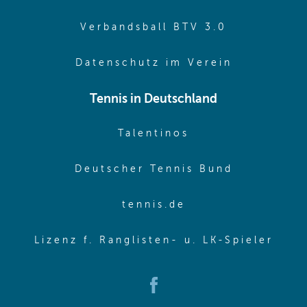
(opens in 
Verbandsball BTV 3.0
(opens in 
Datenschutz im Verein
Tennis in Deutschland
(opens in new w
Talentinos
(opens in
Deutscher Tennis Bund
(opens in new wi
tennis.de
(ope
Lizenz f. Ranglisten- u. LK-Spieler
(opens in new window)