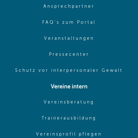
(opens in sa
Ansprechpartner
(opens in sa
FAQ's zum Portal
(opens in sam
Veranstaltungen
(opens in same
Pressecenter
(ope
Schutz vor interpersonaler Gewalt
Vereine intern
(opens in sam
Vereinsberatung
(opens in sa
Trainerausbildung
(opens in 
Vereinsprofil pflegen