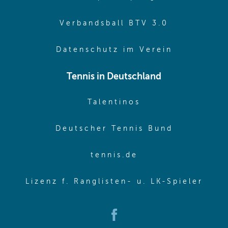
(opens in 
Verbandsball BTV 3.0
(opens in 
Datenschutz im Verein
Tennis in Deutschland
(opens in new w
Talentinos
(opens in
Deutscher Tennis Bund
(opens in new wi
tennis.de
(ope
Lizenz f. Ranglisten- u. LK-Spieler
(opens in new window)