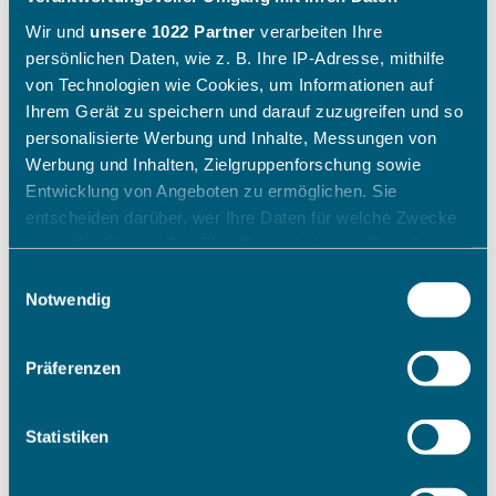
Wir und
unsere 1022 Partner
verarbeiten Ihre
persönlichen Daten, wie z. B. Ihre IP-Adresse, mithilfe
von Technologien wie Cookies, um Informationen auf
Ihrem Gerät zu speichern und darauf zuzugreifen und so
personalisierte Werbung und Inhalte, Messungen von
Werbung und Inhalten, Zielgruppenforschung sowie
Entwicklung von Angeboten zu ermöglichen. Sie
entscheiden darüber, wer Ihre Daten für welche Zwecke
nutzt. Sie können Ihre Einwilligung jederzeit über die
Cookie-Erklärung oder durch Klicken auf das Privacy
Einwilligungsauswahl
Trigger Symbol ändern oder widerrufen
Notwendig
Wenn Sie es erlauben, würden wir auch gerne:
Präferenzen
Informationen über Ihre geografische Lage erfassen,
welche bis auf einige Meter genau sein können
Ihr Gerät durch aktives Scannen nach bestimmten
Statistiken
Merkmalen (Fingerprinting) identifizieren
Erfahren Sie mehr darüber, wie Ihre persönlichen Daten