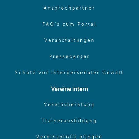
(opens in sa
Ansprechpartner
(opens in sa
FAQ's zum Portal
(opens in sam
Veranstaltungen
(opens in same
Pressecenter
(ope
Schutz vor interpersonaler Gewalt
Vereine intern
(opens in sam
Vereinsberatung
(opens in sa
Trainerausbildung
(opens in 
Vereinsprofil pflegen