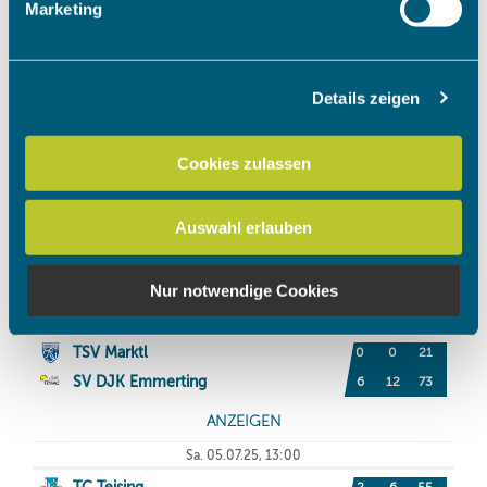
Marketing
verarbeitet werden, und legen Sie Ihre Präferenzen im
Abschnitt Einzelheiten
fest.
Details zeigen
Wir verwenden Cookies, um Inhalte und Anzeigen zu
personalisieren, Funktionen für soziale Medien anbieten
zu können und die Zugriffe auf unsere Website zu
Cookies zulassen
analysieren. Außerdem geben wir Informationen zu Ihrer
Verwendung unserer Website an unsere Partner für
Auswahl erlauben
soziale Medien, Werbung und Analysen weiter. Unsere
Partner führen diese Informationen möglicherweise mit
weiteren Daten zusammen, die Sie ihnen bereitgestellt
Nur notwendige Cookies
haben oder die sie im Rahmen Ihrer Nutzung der Dienste
gesammelt haben.