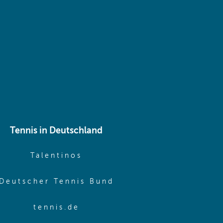
 same window)
Tennis in Deutschland
e window)
(opens in new window)
Talentinos
me window)
(opens in new window
Deutscher Tennis Bund
same window)
(opens in new window)
tennis.de