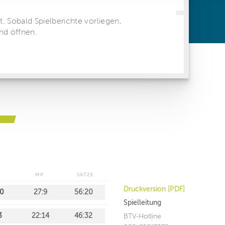
ren Daten
ienste