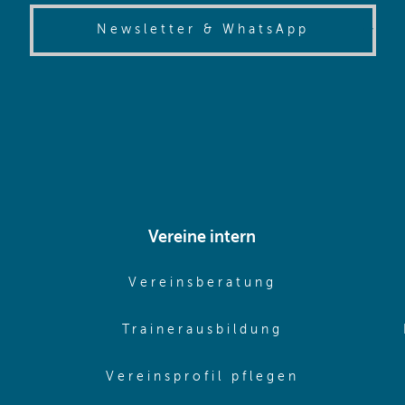
(opens in
Newsletter & WhatsApp
Vereine intern
pens in same window)
(opens in sam
Vereinsberatung
pens in same window)
(opens in sa
Trainerausbildung
pens in same window)
(opens in 
Vereinsprofil pflegen