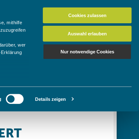
Cookies zulassen
Suchen
tuelles
Der BTV
Mein Verein
e, mithilfe
 zuzugreifen
Auswahl erlauben
darüber, wer
en
os
News Bundes-/Regionalligen
Download-Center
BTV-Magazin "Bayern Tennis"
Suchen
Nur notwendige Cookies
-Erklärung
Video- & Mediencenter
u sein können
Ausschreibungen
ieren
g
Details zeigen
Ihre
le Medien
ir
, Werbung