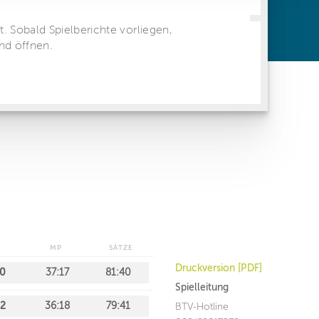
ren Daten
ienste