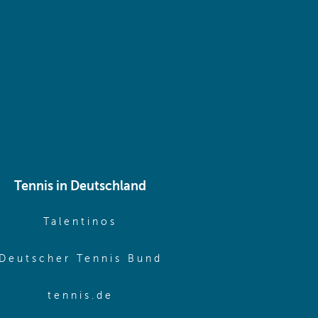
 same window)
Tennis in Deutschland
e window)
(opens in new window)
Talentinos
me window)
(opens in new window
Deutscher Tennis Bund
same window)
(opens in new window)
tennis.de