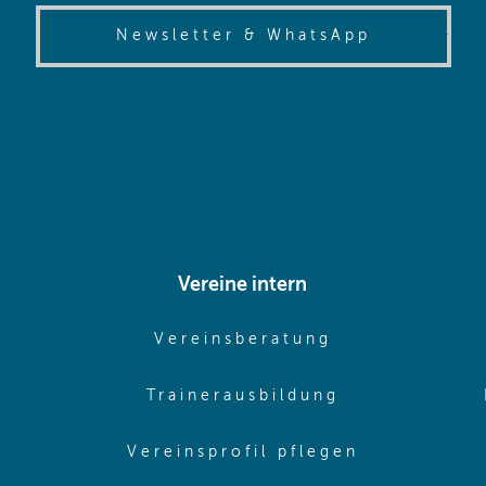
(opens in
Newsletter & WhatsApp
Vereine intern
pens in same window)
(opens in sam
Vereinsberatung
pens in same window)
(opens in sa
Trainerausbildung
pens in same window)
(opens in 
Vereinsprofil pflegen