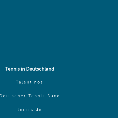
 same window)
Tennis in Deutschland
e window)
(opens in new window)
Talentinos
me window)
(opens in new window
Deutscher Tennis Bund
same window)
(opens in new window)
tennis.de