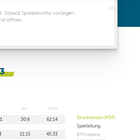
ren Daten
ienste