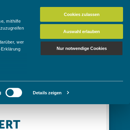
Cookies zulassen
Suchen
tuelles
Der BTV
Mein Verein
e, mithilfe
 zuzugreifen
Auswahl erlauben
darüber, wer
en
os
News Bundes-/Regionalligen
Download-Center
BTV-Magazin "Bayern Tennis"
Suchen
Nur notwendige Cookies
-Erklärung
Video- & Mediencenter
u sein können
Ausschreibungen
ieren
g
Details zeigen
Ihre
le Medien
ir
, Werbung