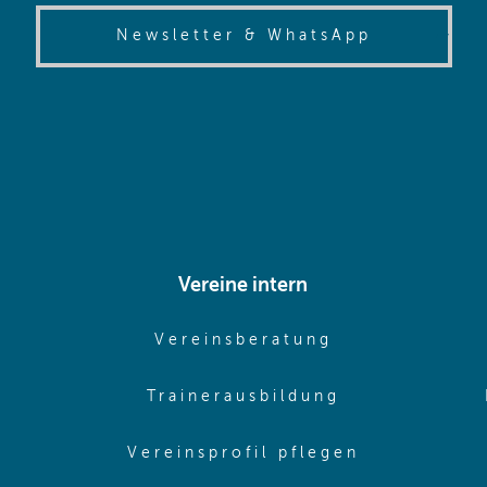
(opens in
Newsletter & WhatsApp
Vereine intern
pens in same window)
(opens in sam
Vereinsberatung
pens in same window)
(opens in sa
Trainerausbildung
pens in same window)
(opens in 
Vereinsprofil pflegen