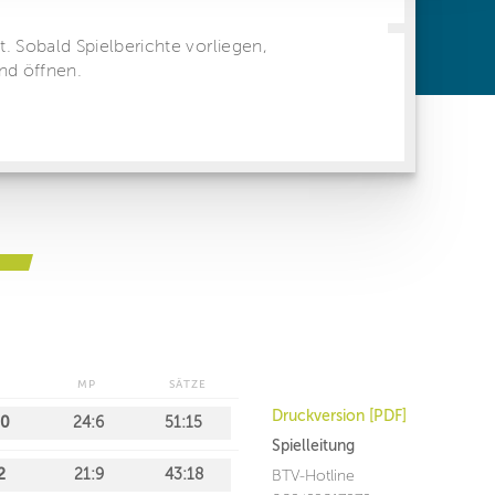
ren Daten
ienste