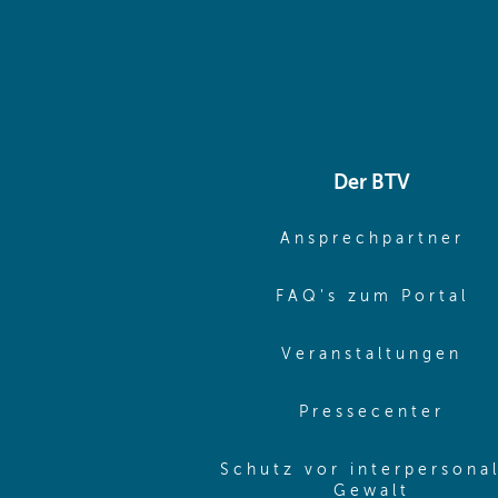
Der BTV
(o
Ansprechpartner
(o
FAQ's zum Portal
(o
Veranstaltungen
(ope
Pressecenter
Schutz vor interpersona
(opens 
Gewalt