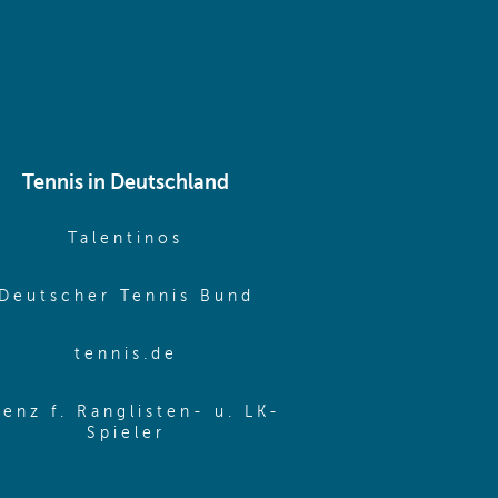
Tennis in Deutschland
e window)
(opens in new window)
Talentinos
me window)
(opens in new window
Deutscher Tennis Bund
same window)
(opens in new window)
tennis.de
same window)
zenz f. Ranglisten- u. LK-
(opens in new window)
Spieler
same window)