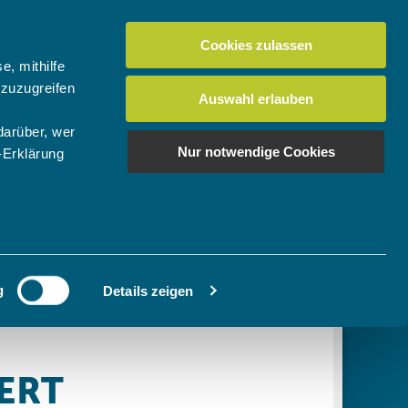
Cookies zulassen
Suchen
tuelles
Der BTV
Mein Verein
e, mithilfe
 zuzugreifen
Auswahl erlauben
darüber, wer
en
os
News Bundes-/Regionalligen
Download-Center
BTV-Magazin "Bayern Tennis"
Suchen
Nur notwendige Cookies
-Erklärung
Video- & Mediencenter
u sein können
Ausschreibungen
ieren
g
Details zeigen
Ihre
le Medien
ir
, Werbung