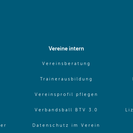
Vereine intern
pens in same window)
(opens in sam
Vereinsberatung
pens in same window)
(opens in sa
Trainerausbildung
pens in same window)
(opens in 
Vereinsprofil pflegen
ns in same window)
(opens in 
Verbandsball BTV 3.0
Li
(opens in 
ler
Datenschutz im Verein
in same window)