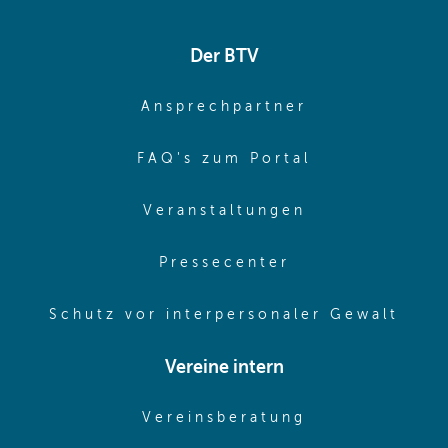
Der BTV
(opens in sa
Ansprechpartner
(opens in sa
FAQ's zum Portal
(opens in sam
Veranstaltungen
(opens in same
Pressecenter
(ope
Schutz vor interpersonaler Gewalt
Vereine intern
(opens in sam
Vereinsberatung