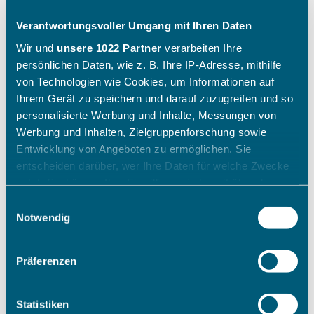
Verantwortungsvoller Umgang mit Ihren Daten
Wir und
unsere 1022 Partner
verarbeiten Ihre
persönlichen Daten, wie z. B. Ihre IP-Adresse, mithilfe
von Technologien wie Cookies, um Informationen auf
Ihrem Gerät zu speichern und darauf zuzugreifen und so
personalisierte Werbung und Inhalte, Messungen von
Werbung und Inhalten, Zielgruppenforschung sowie
Entwicklung von Angeboten zu ermöglichen. Sie
entscheiden darüber, wer Ihre Daten für welche Zwecke
nutzt. Sie können Ihre Einwilligung jederzeit über die
Cookie-Erklärung oder durch Klicken auf das Privacy
Einwilligungsauswahl
Trigger Symbol ändern oder widerrufen
Notwendig
Wenn Sie es erlauben, würden wir auch gerne:
Präferenzen
Informationen über Ihre geografische Lage erfassen,
welche bis auf einige Meter genau sein können
Ihr Gerät durch aktives Scannen nach bestimmten
Statistiken