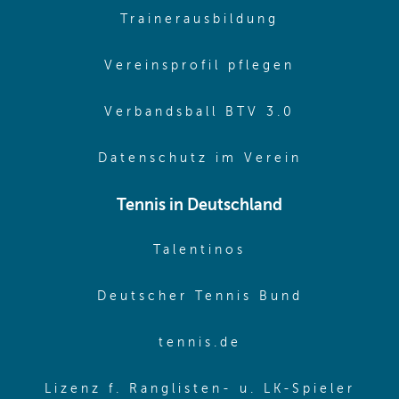
(opens in sa
Trainerausbildung
(opens in 
Vereinsprofil pflegen
(opens in 
Verbandsball BTV 3.0
(opens in 
Datenschutz im Verein
Tennis in Deutschland
(opens in new w
Talentinos
(opens in
Deutscher Tennis Bund
(opens in new wi
tennis.de
(ope
Lizenz f. Ranglisten- u. LK-Spieler