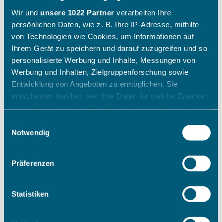
Wir und
unsere 1022 Partner
verarbeiten Ihre
persönlichen Daten, wie z. B. Ihre IP-Adresse, mithilfe
von Technologien wie Cookies, um Informationen auf
Ihrem Gerät zu speichern und darauf zuzugreifen und so
personalisierte Werbung und Inhalte, Messungen von
Werbung und Inhalten, Zielgruppenforschung sowie
Entwicklung von Angeboten zu ermöglichen. Sie
entscheiden darüber, wer Ihre Daten für welche Zwecke
nutzt. Sie können Ihre Einwilligung jederzeit über die
Cookie-Erklärung oder durch Klicken auf das Privacy
Einwilligungsauswahl
Trigger Symbol ändern oder widerrufen
Notwendig
Wenn Sie es erlauben, würden wir auch gerne:
Präferenzen
Informationen über Ihre geografische Lage erfassen,
welche bis auf einige Meter genau sein können
Ihr Gerät durch aktives Scannen nach bestimmten
Statistiken
Merkmalen (Fingerprinting) identifizieren
Erfahren Sie mehr darüber, wie Ihre persönlichen Daten