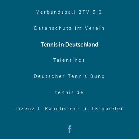
(opens in 
Verbandsball BTV 3.0
(opens in 
Datenschutz im Verein
Tennis in Deutschland
(opens in new w
Talentinos
(opens in
Deutscher Tennis Bund
(opens in new wi
tennis.de
(ope
Lizenz f. Ranglisten- u. LK-Spieler
(opens in new window)