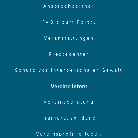
(opens in sa
Ansprechpartner
(opens in sa
FAQ's zum Portal
(opens in sam
Veranstaltungen
(opens in same
Pressecenter
(ope
Schutz vor interpersonaler Gewalt
Vereine intern
(opens in sam
Vereinsberatung
(opens in sa
Trainerausbildung
(opens in 
Vereinsprofil pflegen