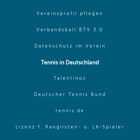
(opens in 
Vereinsprofil pflegen
(opens in 
Verbandsball BTV 3.0
(opens in 
Datenschutz im Verein
Tennis in Deutschland
(opens in new w
Talentinos
(opens in
Deutscher Tennis Bund
(opens in new wi
tennis.de
(ope
Lizenz f. Ranglisten- u. LK-Spieler