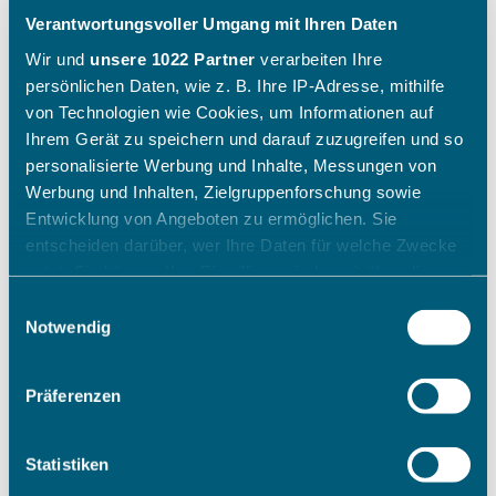
Verantwortungsvoller Umgang mit Ihren Daten
Wir und
unsere 1022 Partner
verarbeiten Ihre
persönlichen Daten, wie z. B. Ihre IP-Adresse, mithilfe
von Technologien wie Cookies, um Informationen auf
Ihrem Gerät zu speichern und darauf zuzugreifen und so
personalisierte Werbung und Inhalte, Messungen von
Werbung und Inhalten, Zielgruppenforschung sowie
Entwicklung von Angeboten zu ermöglichen. Sie
entscheiden darüber, wer Ihre Daten für welche Zwecke
nutzt. Sie können Ihre Einwilligung jederzeit über die
Cookie-Erklärung oder durch Klicken auf das Privacy
Einwilligungsauswahl
Trigger Symbol ändern oder widerrufen
Notwendig
Wenn Sie es erlauben, würden wir auch gerne:
Präferenzen
Informationen über Ihre geografische Lage erfassen,
welche bis auf einige Meter genau sein können
Ihr Gerät durch aktives Scannen nach bestimmten
Statistiken
Merkmalen (Fingerprinting) identifizieren