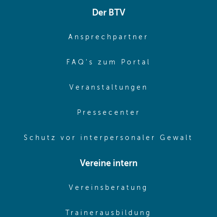
Der BTV
(opens in sa
Ansprechpartner
(opens in sa
FAQ's zum Portal
(opens in sam
Veranstaltungen
(opens in same
Pressecenter
(ope
Schutz vor interpersonaler Gewalt
Vereine intern
(opens in sam
Vereinsberatung
(opens in sa
Trainerausbildung