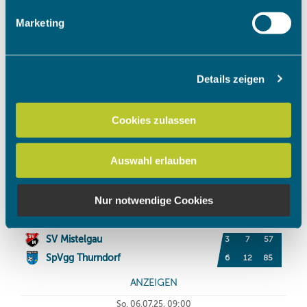
Erfahren Sie mehr darüber, wie Ihre persönlichen Daten
Marketing
verarbeitet werden, und legen Sie Ihre Präferenzen im
Abschnitt Einzelheiten
fest.
Details zeigen
Wir verwenden Cookies, um Inhalte und Anzeigen zu
personalisieren, Funktionen für soziale Medien anbieten
zu können und die Zugriffe auf unsere Website zu
Cookies zulassen
analysieren. Außerdem geben wir Informationen zu Ihrer
Verwendung unserer Website an unsere Partner für
Auswahl erlauben
soziale Medien, Werbung und Analysen weiter. Unsere
Partner führen diese Informationen möglicherweise mit
weiteren Daten zusammen, die Sie ihnen bereitgestellt
Nur notwendige Cookies
haben oder die sie im Rahmen Ihrer Nutzung der Dienste
gesammelt haben.