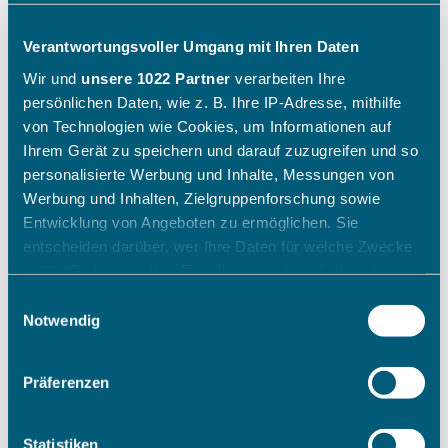
Verantwortungsvoller Umgang mit Ihren Daten
Wir und
unsere 1022 Partner
verarbeiten Ihre
persönlichen Daten, wie z. B. Ihre IP-Adresse, mithilfe
von Technologien wie Cookies, um Informationen auf
Ihrem Gerät zu speichern und darauf zuzugreifen und so
personalisierte Werbung und Inhalte, Messungen von
Werbung und Inhalten, Zielgruppenforschung sowie
Entwicklung von Angeboten zu ermöglichen. Sie
entscheiden darüber, wer Ihre Daten für welche Zwecke
nutzt. Sie können Ihre Einwilligung jederzeit über die
Cookie-Erklärung oder durch Klicken auf das Privacy
Einwilligungsauswahl
Trigger Symbol ändern oder widerrufen
Notwendig
Wenn Sie es erlauben, würden wir auch gerne:
Präferenzen
Informationen über Ihre geografische Lage erfassen,
welche bis auf einige Meter genau sein können
Ihr Gerät durch aktives Scannen nach bestimmten
Statistiken