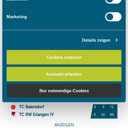
Merkmalen (Fingerprinting) identifizieren
Erfahren Sie mehr darüber, wie Ihre persönlichen Daten
Marketing
verarbeitet werden, und legen Sie Ihre Präferenzen im
Abschnitt Einzelheiten
fest.
Details zeigen
Wir verwenden Cookies, um Inhalte und Anzeigen zu
personalisieren, Funktionen für soziale Medien anbieten
zu können und die Zugriffe auf unsere Website zu
Cookies zulassen
analysieren. Außerdem geben wir Informationen zu Ihrer
Verwendung unserer Website an unsere Partner für
Auswahl erlauben
soziale Medien, Werbung und Analysen weiter. Unsere
Partner führen diese Informationen möglicherweise mit
weiteren Daten zusammen, die Sie ihnen bereitgestellt
Nur notwendige Cookies
haben oder die sie im Rahmen Ihrer Nutzung der Dienste
gesammelt haben.