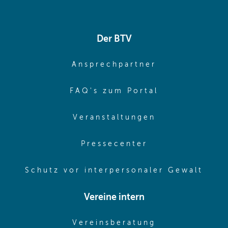
Der BTV
(opens in sa
Ansprechpartner
(opens in sa
FAQ's zum Portal
(opens in sam
Veranstaltungen
(opens in same
Pressecenter
(ope
Schutz vor interpersonaler Gewalt
Vereine intern
(opens in sam
Vereinsberatung