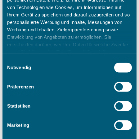
von Technologien wie Cookies, um Informationen auf
Ihrem Gerät zu speichern und darauf zuzugreifen und so
personalisierte Werbung und Inhalte, Messungen von
Werbung und Inhalten, Zielgruppenforschung sowie
Entwicklung von Angeboten zu ermöglichen. Sie
entscheiden darüber, wer Ihre Daten für welche Zwecke
nutzt. Sie können Ihre Einwilligung jederzeit über die
Cookie-Erklärung oder durch Klicken auf das Privacy
Einwilligungsauswahl
Trigger Symbol ändern oder widerrufen
Notwendig
Wenn Sie es erlauben, würden wir auch gerne:
Präferenzen
Informationen über Ihre geografische Lage erfassen,
welche bis auf einige Meter genau sein können
Ihr Gerät durch aktives Scannen nach bestimmten
Statistiken
Merkmalen (Fingerprinting) identifizieren
Erfahren Sie mehr darüber, wie Ihre persönlichen Daten
Marketing
verarbeitet werden, und legen Sie Ihre Präferenzen im
Abschnitt Einzelheiten
fest.