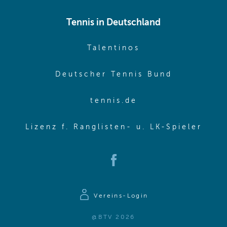
Tennis in Deutschland
(opens in new w
Talentinos
(opens in
Deutscher Tennis Bund
(opens in new wi
tennis.de
(ope
Lizenz f. Ranglisten- u. LK-Spieler
(opens in new window)
Vereins-Login
@BTV 2026