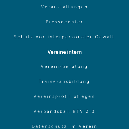
(opens in sam
Veranstaltungen
(opens in same
Pressecenter
(ope
Schutz vor interpersonaler Gewalt
Vereine intern
(opens in sam
Vereinsberatung
(opens in sa
Trainerausbildung
(opens in 
Vereinsprofil pflegen
(opens in 
Verbandsball BTV 3.0
(opens in 
Datenschutz im Verein