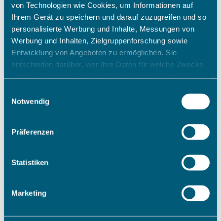
von Technologien wie Cookies, um Informationen auf
Ihrem Gerät zu speichern und darauf zuzugreifen und so
personalisierte Werbung und Inhalte, Messungen von
Werbung und Inhalten, Zielgruppenforschung sowie
Entwicklung von Angeboten zu ermöglichen. Sie
entscheiden darüber, wer Ihre Daten für welche Zwecke
nutzt. Sie können Ihre Einwilligung jederzeit über die
Cookie-Erklärung oder durch Klicken auf das Privacy
Einwilligungsauswahl
Trigger Symbol ändern oder widerrufen
Notwendig
Wenn Sie es erlauben, würden wir auch gerne:
Präferenzen
Informationen über Ihre geografische Lage erfassen,
welche bis auf einige Meter genau sein können
Ihr Gerät durch aktives Scannen nach bestimmten
Statistiken
Merkmalen (Fingerprinting) identifizieren
Erfahren Sie mehr darüber, wie Ihre persönlichen Daten
Marketing
verarbeitet werden, und legen Sie Ihre Präferenzen im
Abschnitt Einzelheiten
fest.