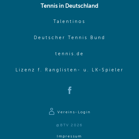
Tennis in Deutschland
(opens in new w
Talentinos
(opens in
Deutscher Tennis Bund
(opens in new wi
tennis.de
(ope
Lizenz f. Ranglisten- u. LK-Spieler
(opens in new window)
Vereins-Login
@BTV 2026
(opens in same window)
Impressum