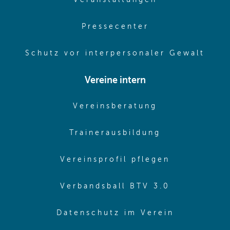
Veranstaltungen
(opens in same
Pressecenter
(ope
Schutz vor interpersonaler Gewalt
Vereine intern
(opens in sam
Vereinsberatung
(opens in sa
Trainerausbildung
(opens in 
Vereinsprofil pflegen
(opens in 
Verbandsball BTV 3.0
(opens in 
Datenschutz im Verein