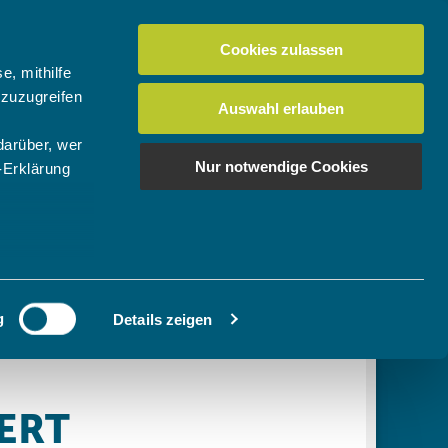
Cookies zulassen
Suchen
tuelles
Der BTV
Mein Verein
e, mithilfe
 zuzugreifen
Auswahl erlauben
darüber, wer
en
os
News Bundes-/Regionalligen
Download-Center
BTV-Magazin "Bayern Tennis"
Suchen
Nur notwendige Cookies
-Erklärung
Video- & Mediencenter
u sein können
Ausschreibungen
ieren
g
Details zeigen
Ihre
le Medien
ir
, Werbung