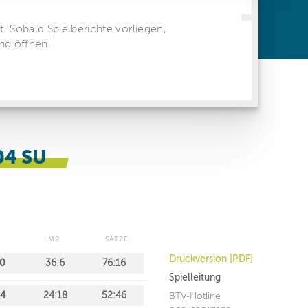
ren Daten
ienste