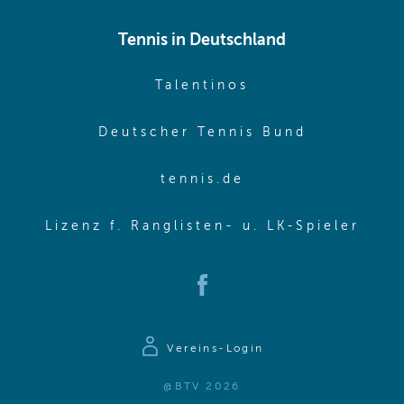
Tennis in Deutschland
(opens in new w
Talentinos
(opens in
Deutscher Tennis Bund
(opens in new wi
tennis.de
(ope
Lizenz f. Ranglisten- u. LK-Spieler
(opens in new window)
Vereins-Login
@BTV 2026