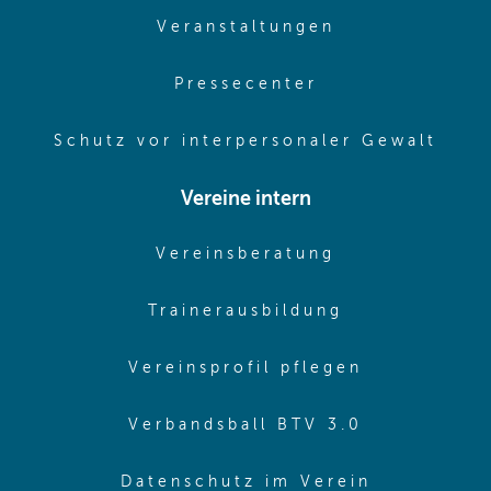
(opens in sam
Veranstaltungen
(opens in same
Pressecenter
(ope
Schutz vor interpersonaler Gewalt
Vereine intern
(opens in sam
Vereinsberatung
(opens in sa
Trainerausbildung
(opens in 
Vereinsprofil pflegen
(opens in 
Verbandsball BTV 3.0
(opens in 
Datenschutz im Verein