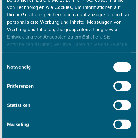
von Technologien wie Cookies, um Informationen auf
Ihrem Gerät zu speichern und darauf zuzugreifen und so
personalisierte Werbung und Inhalte, Messungen von
Werbung und Inhalten, Zielgruppenforschung sowie
Entwicklung von Angeboten zu ermöglichen. Sie
entscheiden darüber, wer Ihre Daten für welche Zwecke
nutzt. Sie können Ihre Einwilligung jederzeit über die
Cookie-Erklärung oder durch Klicken auf das Privacy
Einwilligungsauswahl
Trigger Symbol ändern oder widerrufen
Notwendig
Wenn Sie es erlauben, würden wir auch gerne:
Präferenzen
Informationen über Ihre geografische Lage erfassen,
welche bis auf einige Meter genau sein können
Ihr Gerät durch aktives Scannen nach bestimmten
Statistiken
Merkmalen (Fingerprinting) identifizieren
Erfahren Sie mehr darüber, wie Ihre persönlichen Daten
Marketing
verarbeitet werden, und legen Sie Ihre Präferenzen im
Abschnitt Einzelheiten
fest.