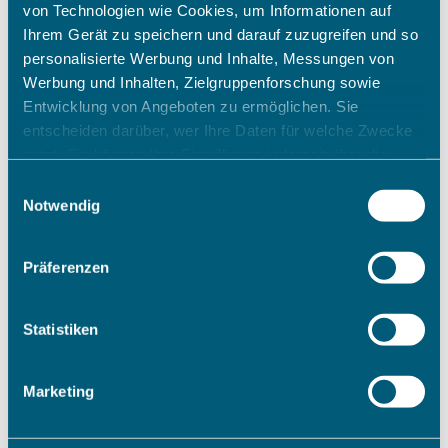
von Technologien wie Cookies, um Informationen auf
Ihrem Gerät zu speichern und darauf zuzugreifen und so
personalisierte Werbung und Inhalte, Messungen von
Werbung und Inhalten, Zielgruppenforschung sowie
Entwicklung von Angeboten zu ermöglichen. Sie
entscheiden darüber, wer Ihre Daten für welche Zwecke
nutzt. Sie können Ihre Einwilligung jederzeit über die
Cookie-Erklärung oder durch Klicken auf das Privacy
Einwilligungsauswahl
Trigger Symbol ändern oder widerrufen
Notwendig
Wenn Sie es erlauben, würden wir auch gerne:
Präferenzen
Informationen über Ihre geografische Lage erfassen,
welche bis auf einige Meter genau sein können
Ihr Gerät durch aktives Scannen nach bestimmten
Statistiken
Merkmalen (Fingerprinting) identifizieren
Erfahren Sie mehr darüber, wie Ihre persönlichen Daten
Marketing
verarbeitet werden, und legen Sie Ihre Präferenzen im
Abschnitt Einzelheiten
fest.