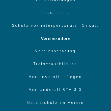
Veranstaltungen
(opens in same
Pressecenter
(ope
Schutz vor interpersonaler Gewalt
Vereine intern
(opens in sam
Vereinsberatung
(opens in sa
Trainerausbildung
(opens in 
Vereinsprofil pflegen
(opens in 
Verbandsball BTV 3.0
(opens in 
Datenschutz im Verein