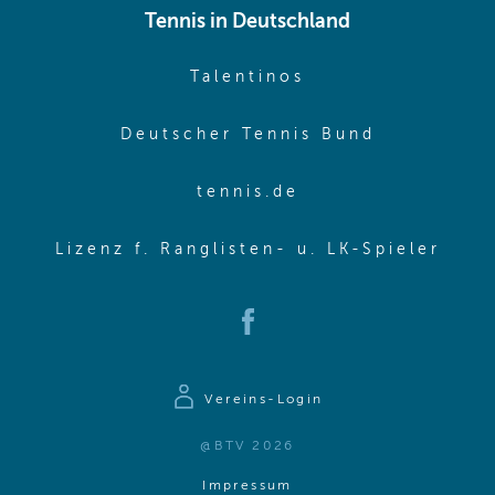
Tennis in Deutschland
(opens in new w
Talentinos
(opens in
Deutscher Tennis Bund
(opens in new wi
tennis.de
(ope
Lizenz f. Ranglisten- u. LK-Spieler
(opens in new window)
Vereins-Login
@BTV 2026
(opens in same window)
Impressum