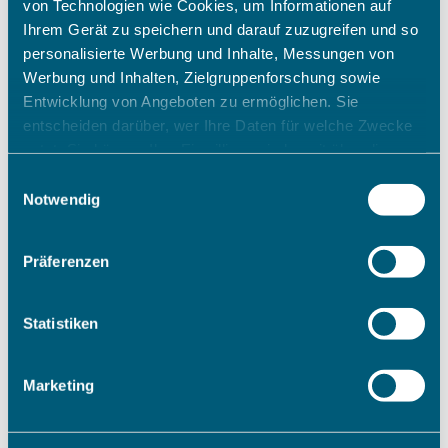
von Technologien wie Cookies, um Informationen auf
Ihrem Gerät zu speichern und darauf zuzugreifen und so
personalisierte Werbung und Inhalte, Messungen von
Werbung und Inhalten, Zielgruppenforschung sowie
Entwicklung von Angeboten zu ermöglichen. Sie
entscheiden darüber, wer Ihre Daten für welche Zwecke
nutzt. Sie können Ihre Einwilligung jederzeit über die
Cookie-Erklärung oder durch Klicken auf das Privacy
Einwilligungsauswahl
Trigger Symbol ändern oder widerrufen
Notwendig
Wenn Sie es erlauben, würden wir auch gerne:
Präferenzen
Informationen über Ihre geografische Lage erfassen,
welche bis auf einige Meter genau sein können
Ihr Gerät durch aktives Scannen nach bestimmten
Statistiken
Merkmalen (Fingerprinting) identifizieren
Erfahren Sie mehr darüber, wie Ihre persönlichen Daten
Marketing
verarbeitet werden, und legen Sie Ihre Präferenzen im
Abschnitt Einzelheiten
fest.