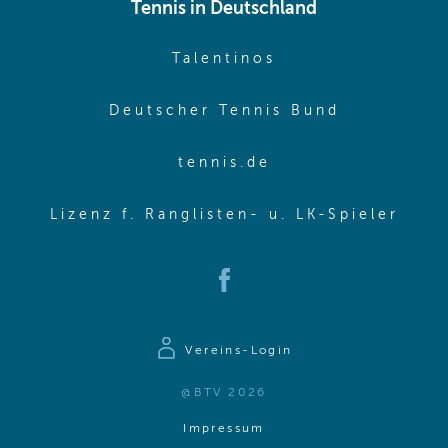
Tennis in Deutschland
(opens in new w
Talentinos
(opens in
Deutscher Tennis Bund
(opens in new wi
tennis.de
(ope
Lizenz f. Ranglisten- u. LK-Spieler
(opens in new window)
Vereins-Login
@BTV 2026
(opens in same window)
Impressum