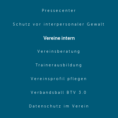
(opens in same
Pressecenter
(ope
Schutz vor interpersonaler Gewalt
Vereine intern
(opens in sam
Vereinsberatung
(opens in sa
Trainerausbildung
(opens in 
Vereinsprofil pflegen
(opens in 
Verbandsball BTV 3.0
(opens in 
Datenschutz im Verein