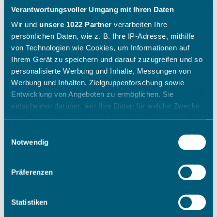
Verantwortungsvoller Umgang mit Ihren Daten
Wir und
unsere 1022 Partner
verarbeiten Ihre
persönlichen Daten, wie z. B. Ihre IP-Adresse, mithilfe
von Technologien wie Cookies, um Informationen auf
Ihrem Gerät zu speichern und darauf zuzugreifen und so
personalisierte Werbung und Inhalte, Messungen von
Werbung und Inhalten, Zielgruppenforschung sowie
Entwicklung von Angeboten zu ermöglichen. Sie
entscheiden darüber, wer Ihre Daten für welche Zwecke
nutzt. Sie können Ihre Einwilligung jederzeit über die
Cookie-Erklärung oder durch Klicken auf das Privacy
Einwilligungsauswahl
Trigger Symbol ändern oder widerrufen
Notwendig
Wenn Sie es erlauben, würden wir auch gerne:
Präferenzen
Informationen über Ihre geografische Lage erfassen,
welche bis auf einige Meter genau sein können
Ihr Gerät durch aktives Scannen nach bestimmten
Statistiken
Merkmalen (Fingerprinting) identifizieren