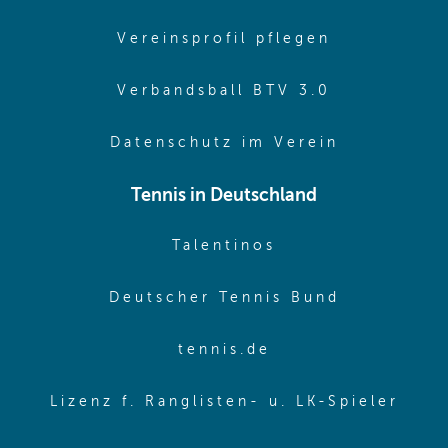
(opens in 
Vereinsprofil pflegen
(opens in 
Verbandsball BTV 3.0
(opens in 
Datenschutz im Verein
Tennis in Deutschland
(opens in new w
Talentinos
(opens in
Deutscher Tennis Bund
(opens in new wi
tennis.de
(ope
Lizenz f. Ranglisten- u. LK-Spieler