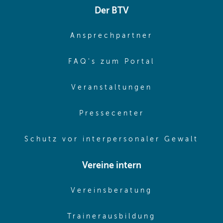
Der BTV
(opens in sa
Ansprechpartner
(opens in sa
FAQ's zum Portal
(opens in sam
Veranstaltungen
(opens in same
Pressecenter
(ope
Schutz vor interpersonaler Gewalt
Vereine intern
(opens in sam
Vereinsberatung
(opens in sa
Trainerausbildung