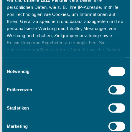
persönlichen Daten, wie z. B. Ihre IP-Adresse, mithilfe
von Technologien wie Cookies, um Informationen auf
Ihrem Gerät zu speichern und darauf zuzugreifen und so
personalisierte Werbung und Inhalte, Messungen von
Werbung und Inhalten, Zielgruppenforschung sowie
Entwicklung von Angeboten zu ermöglichen. Sie
entscheiden darüber, wer Ihre Daten für welche Zwecke
nutzt. Sie können Ihre Einwilligung jederzeit über die
Cookie-Erklärung oder durch Klicken auf das Privacy
Einwilligungsauswahl
Trigger Symbol ändern oder widerrufen
Notwendig
Wenn Sie es erlauben, würden wir auch gerne:
Präferenzen
Informationen über Ihre geografische Lage erfassen,
welche bis auf einige Meter genau sein können
Ihr Gerät durch aktives Scannen nach bestimmten
Statistiken
Merkmalen (Fingerprinting) identifizieren
Erfahren Sie mehr darüber, wie Ihre persönlichen Daten
Marketing
verarbeitet werden, und legen Sie Ihre Präferenzen im