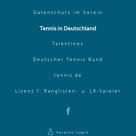
(opens in 
Datenschutz im Verein
Tennis in Deutschland
(opens in new w
Talentinos
(opens in
Deutscher Tennis Bund
(opens in new wi
tennis.de
(ope
Lizenz f. Ranglisten- u. LK-Spieler
(opens in new window)
Vereins-Login