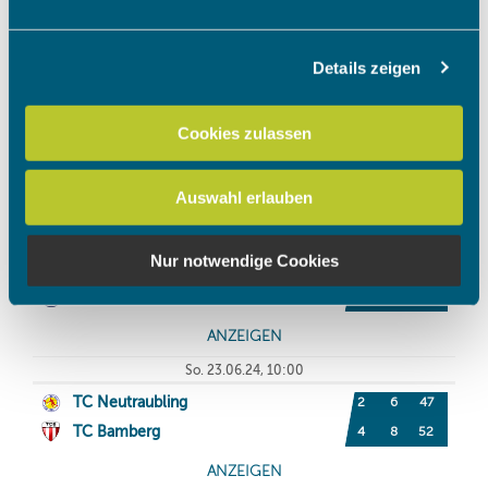
Abschnitt Einzelheiten
fest.
Details zeigen
Wir verwenden Cookies, um Inhalte und Anzeigen zu
personalisieren, Funktionen für soziale Medien anbieten
zu können und die Zugriffe auf unsere Website zu
Cookies zulassen
analysieren. Außerdem geben wir Informationen zu Ihrer
Verwendung unserer Website an unsere Partner für
Auswahl erlauben
soziale Medien, Werbung und Analysen weiter. Unsere
Partner führen diese Informationen möglicherweise mit
weiteren Daten zusammen, die Sie ihnen bereitgestellt
Nur notwendige Cookies
haben oder die sie im Rahmen Ihrer Nutzung der Dienste
gesammelt haben.