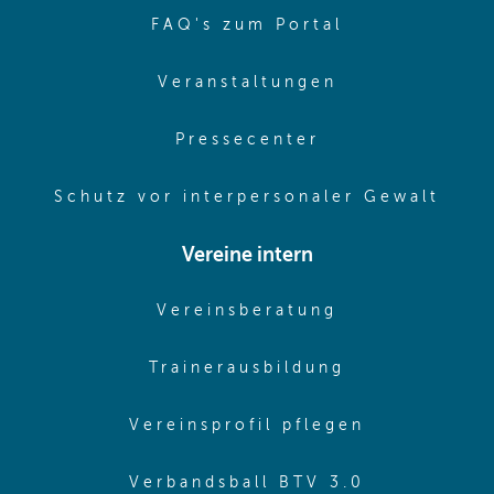
(opens in sa
FAQ's zum Portal
(opens in sam
Veranstaltungen
(opens in same
Pressecenter
(ope
Schutz vor interpersonaler Gewalt
Vereine intern
(opens in sam
Vereinsberatung
(opens in sa
Trainerausbildung
(opens in 
Vereinsprofil pflegen
(opens in 
Verbandsball BTV 3.0