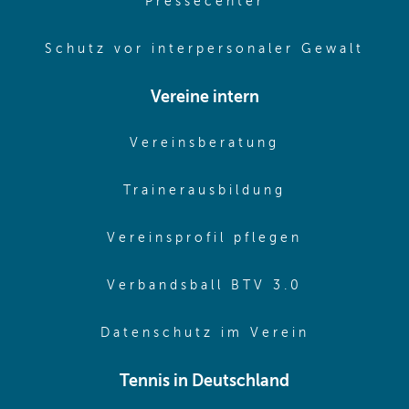
(opens in same
Pressecenter
(ope
Schutz vor interpersonaler Gewalt
Vereine intern
(opens in sam
Vereinsberatung
(opens in sa
Trainerausbildung
(opens in 
Vereinsprofil pflegen
(opens in 
Verbandsball BTV 3.0
(opens in 
Datenschutz im Verein
Tennis in Deutschland