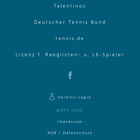
(opens in new w
Talentinos
(opens in
Deutscher Tennis Bund
(opens in new wi
tennis.de
(ope
Lizenz f. Ranglisten- u. LK-Spieler
(opens in new window)
Vereins-Login
@BTV 2026
(opens in same window)
Impressum
(opens in same win
AGB / Datenschutz