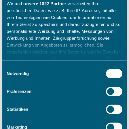
Wir und
unsere 1022 Partner
verarbeiten Ihre
persönlichen Daten, wie z. B. Ihre IP-Adresse, mithilfe
von Technologien wie Cookies, um Informationen auf
Ihrem Gerät zu speichern und darauf zuzugreifen und so
personalisierte Werbung und Inhalte, Messungen von
Werbung und Inhalten, Zielgruppenforschung sowie
Entwicklung von Angeboten zu ermöglichen. Sie
entscheiden darüber, wer Ihre Daten für welche Zwecke
nutzt. Sie können Ihre Einwilligung jederzeit über die
Cookie-Erklärung oder durch Klicken auf das Privacy
Einwilligungsauswahl
Trigger Symbol ändern oder widerrufen
Notwendig
Wenn Sie es erlauben, würden wir auch gerne:
Präferenzen
Informationen über Ihre geografische Lage erfassen,
welche bis auf einige Meter genau sein können
Ihr Gerät durch aktives Scannen nach bestimmten
Statistiken
Merkmalen (Fingerprinting) identifizieren
Erfahren Sie mehr darüber, wie Ihre persönlichen Daten
Marketing