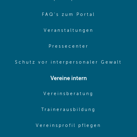
(opens in sa
FAQ's zum Portal
(opens in sam
Veranstaltungen
(opens in same
Pressecenter
(ope
Schutz vor interpersonaler Gewalt
Vereine intern
(opens in sam
Vereinsberatung
(opens in sa
Trainerausbildung
(opens in 
Vereinsprofil pflegen