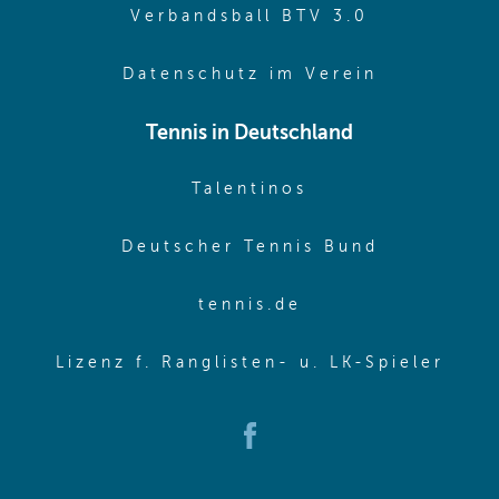
(opens in 
Verbandsball BTV 3.0
(opens in 
Datenschutz im Verein
Tennis in Deutschland
(opens in new w
Talentinos
(opens in
Deutscher Tennis Bund
(opens in new wi
tennis.de
(ope
Lizenz f. Ranglisten- u. LK-Spieler
(opens in new window)