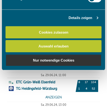
verarbeitet werden, und legen Sie Ihre Präferenzen im
Abschnitt Einzelheiten
fest.
Details zeigen
Wir verwenden Cookies, um Inhalte und Anzeigen zu
personalisieren, Funktionen für soziale Medien anbieten
zu können und die Zugriffe auf unsere Website zu
Cookies zulassen
analysieren. Außerdem geben wir Informationen zu Ihrer
Verwendung unserer Website an unsere Partner für
Auswahl erlauben
soziale Medien, Werbung und Analysen weiter. Unsere
Partner führen diese Informationen möglicherweise mit
weiteren Daten zusammen, die Sie ihnen bereitgestellt
Nur notwendige Cookies
haben oder die sie im Rahmen Ihrer Nutzung der Dienste
gesammelt haben.