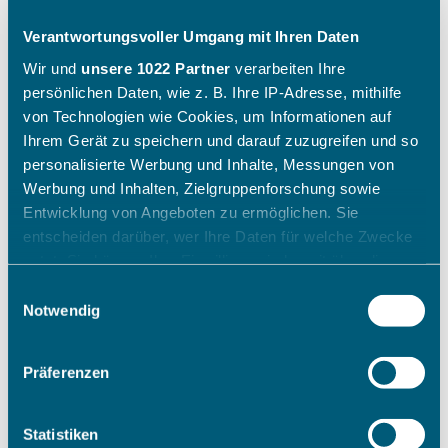
Verantwortungsvoller Umgang mit Ihren Daten
Wir und
unsere 1022 Partner
verarbeiten Ihre
persönlichen Daten, wie z. B. Ihre IP-Adresse, mithilfe
von Technologien wie Cookies, um Informationen auf
Ihrem Gerät zu speichern und darauf zuzugreifen und so
personalisierte Werbung und Inhalte, Messungen von
Werbung und Inhalten, Zielgruppenforschung sowie
Entwicklung von Angeboten zu ermöglichen. Sie
entscheiden darüber, wer Ihre Daten für welche Zwecke
nutzt. Sie können Ihre Einwilligung jederzeit über die
Cookie-Erklärung oder durch Klicken auf das Privacy
Einwilligungsauswahl
Trigger Symbol ändern oder widerrufen
Notwendig
Wenn Sie es erlauben, würden wir auch gerne:
Präferenzen
Informationen über Ihre geografische Lage erfassen,
welche bis auf einige Meter genau sein können
Ihr Gerät durch aktives Scannen nach bestimmten
Statistiken