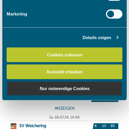
Merkmalen (Fingerprinting) identifizieren
Erfahren Sie mehr darüber, wie Ihre persönlichen Daten
Marketing
verarbeitet werden, und legen Sie Ihre Präferenzen im
Abschnitt Einzelheiten
fest.
Details zeigen
Wir verwenden Cookies, um Inhalte und Anzeigen zu
personalisieren, Funktionen für soziale Medien anbieten
zu können und die Zugriffe auf unsere Website zu
Cookies zulassen
analysieren. Außerdem geben wir Informationen zu Ihrer
Verwendung unserer Website an unsere Partner für
Auswahl erlauben
soziale Medien, Werbung und Analysen weiter. Unsere
Partner führen diese Informationen möglicherweise mit
weiteren Daten zusammen, die Sie ihnen bereitgestellt
Nur notwendige Cookies
haben oder die sie im Rahmen Ihrer Nutzung der Dienste
gesammelt haben.