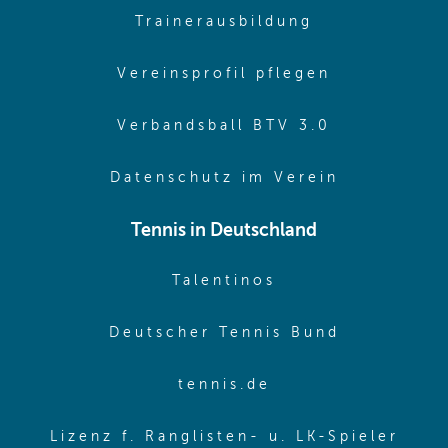
(opens in sa
Trainerausbildung
(opens in 
Vereinsprofil pflegen
(opens in 
Verbandsball BTV 3.0
(opens in 
Datenschutz im Verein
Tennis in Deutschland
(opens in new w
Talentinos
(opens in
Deutscher Tennis Bund
(opens in new wi
tennis.de
(ope
Lizenz f. Ranglisten- u. LK-Spieler