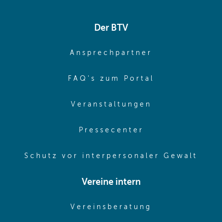
Der BTV
(opens in sa
Ansprechpartner
(opens in sa
FAQ's zum Portal
(opens in sam
Veranstaltungen
(opens in same
Pressecenter
(ope
Schutz vor interpersonaler Gewalt
Vereine intern
(opens in sam
Vereinsberatung