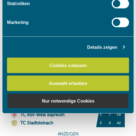
Ihr Gerät durch aktives Scannen nach bestimmten
Statistiken
Merkmalen (Fingerprinting) identifizieren
Erfahren Sie mehr darüber, wie Ihre persönlichen Daten
Marketing
verarbeitet werden, und legen Sie Ihre Präferenzen im
Abschnitt Einzelheiten
fest.
Details zeigen
Wir verwenden Cookies, um Inhalte und Anzeigen zu
personalisieren, Funktionen für soziale Medien anbieten
zu können und die Zugriffe auf unsere Website zu
Cookies zulassen
analysieren. Außerdem geben wir Informationen zu Ihrer
Verwendung unserer Website an unsere Partner für
Auswahl erlauben
soziale Medien, Werbung und Analysen weiter. Unsere
Partner führen diese Informationen möglicherweise mit
weiteren Daten zusammen, die Sie ihnen bereitgestellt
Nur notwendige Cookies
haben oder die sie im Rahmen Ihrer Nutzung der Dienste
gesammelt haben.