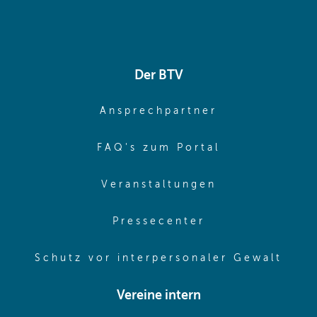
Der BTV
(opens in sa
Ansprechpartner
(opens in sa
FAQ's zum Portal
(opens in sam
Veranstaltungen
(opens in same
Pressecenter
(ope
Schutz vor interpersonaler Gewalt
Vereine intern