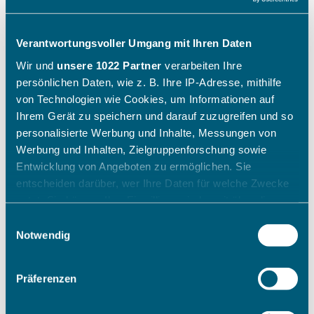
Verantwortungsvoller Umgang mit Ihren Daten
Wir und
unsere 1022 Partner
verarbeiten Ihre
persönlichen Daten, wie z. B. Ihre IP-Adresse, mithilfe
von Technologien wie Cookies, um Informationen auf
Ihrem Gerät zu speichern und darauf zuzugreifen und so
personalisierte Werbung und Inhalte, Messungen von
Werbung und Inhalten, Zielgruppenforschung sowie
Entwicklung von Angeboten zu ermöglichen. Sie
entscheiden darüber, wer Ihre Daten für welche Zwecke
nutzt. Sie können Ihre Einwilligung jederzeit über die
Cookie-Erklärung oder durch Klicken auf das Privacy
Einwilligungsauswahl
Trigger Symbol ändern oder widerrufen
Notwendig
Wenn Sie es erlauben, würden wir auch gerne:
Präferenzen
Informationen über Ihre geografische Lage erfassen,
welche bis auf einige Meter genau sein können