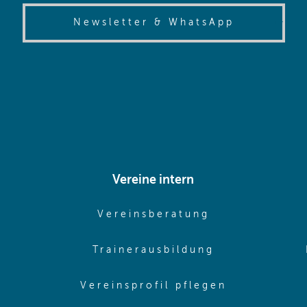
(opens in
Newsletter & WhatsApp
Vereine intern
pens in same window)
(opens in sam
Vereinsberatung
pens in same window)
(opens in sa
Trainerausbildung
pens in same window)
(opens in 
Vereinsprofil pflegen