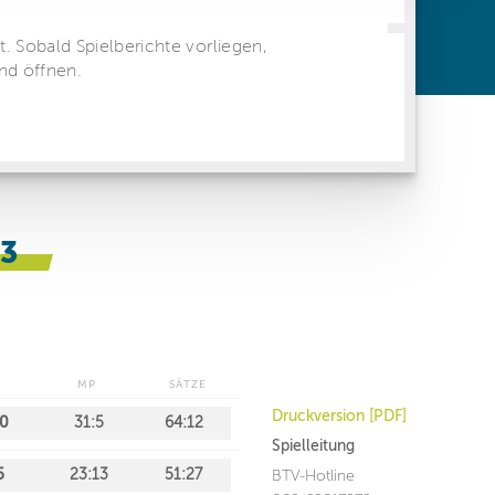
ren Daten
ienste