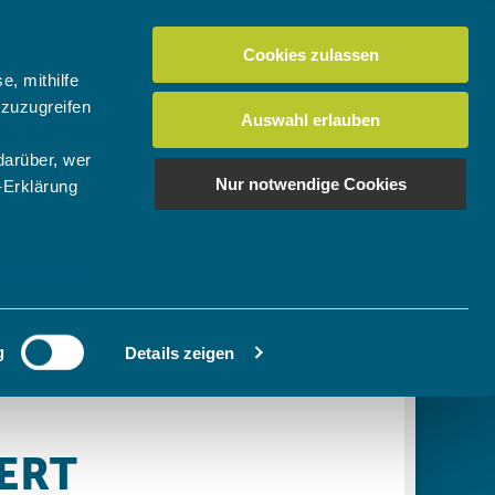
Cookies zulassen
Suchen
tuelles
Der BTV
Mein Verein
e, mithilfe
 zuzugreifen
Auswahl erlauben
darüber, wer
en
os
News Bundes-/Regionalligen
Download-Center
BTV-Magazin "Bayern Tennis"
Suchen
Nur notwendige Cookies
-Erklärung
Video- & Mediencenter
u sein können
Ausschreibungen
ieren
g
Details zeigen
Ihre
le Medien
ir
, Werbung