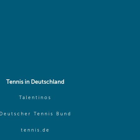
 same window)
Tennis in Deutschland
e window)
(opens in new window)
Talentinos
me window)
(opens in new window
Deutscher Tennis Bund
same window)
(opens in new window)
tennis.de