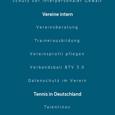
(ope
Schutz vor interpersonaler Gewalt
Vereine intern
(opens in sam
Vereinsberatung
(opens in sa
Trainerausbildung
(opens in 
Vereinsprofil pflegen
(opens in 
Verbandsball BTV 3.0
(opens in 
Datenschutz im Verein
Tennis in Deutschland
(opens in new w
Talentinos