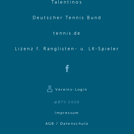
(opens in new w
Talentinos
(opens in
Deutscher Tennis Bund
(opens in new wi
tennis.de
(ope
Lizenz f. Ranglisten- u. LK-Spieler
(opens in new window)
Vereins-Login
@BTV 2026
(opens in same window)
Impressum
(opens in same win
AGB / Datenschutz