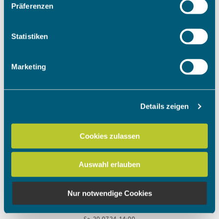
Präferenzen
Informationen über Ihre geografische Lage erfassen,
welche bis auf einige Meter genau sein können
Ihr Gerät durch aktives Scannen nach bestimmten
Statistiken
Merkmalen (Fingerprinting) identifizieren
Erfahren Sie mehr darüber, wie Ihre persönlichen Daten
Marketing
verarbeitet werden, und legen Sie Ihre Präferenzen im
Abschnitt Einzelheiten
fest.
Details zeigen
Wir verwenden Cookies, um Inhalte und Anzeigen zu
personalisieren, Funktionen für soziale Medien anbieten
zu können und die Zugriffe auf unsere Website zu
Cookies zulassen
analysieren. Außerdem geben wir Informationen zu Ihrer
Verwendung unserer Website an unsere Partner für
Auswahl erlauben
soziale Medien, Werbung und Analysen weiter. Unsere
Partner führen diese Informationen möglicherweise mit
weiteren Daten zusammen, die Sie ihnen bereitgestellt
Nur notwendige Cookies
haben oder die sie im Rahmen Ihrer Nutzung der Dienste
gesammelt haben.