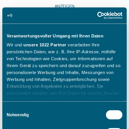
Verantwortungsvoller Umgang mit Ihren Daten
Wir und
unsere 1022 Partner
verarbeiten Ihre
persönlichen Daten, wie z. B. Ihre IP-Adresse, mithilfe
von Technologien wie Cookies, um Informationen auf
Ihrem Gerät zu speichern und darauf zuzugreifen und so
personalisierte Werbung und Inhalte, Messungen von
Werbung und Inhalten, Zielgruppenforschung sowie
Entwicklung von Angeboten zu ermöglichen. Sie
entscheiden darüber, wer Ihre Daten für welche Zwecke
nutzt. Sie können Ihre Einwilligung jederzeit über die
Cookie-Erklärung oder durch Klicken auf das Privacy
Einwilligungsauswahl
Trigger Symbol ändern oder widerrufen
Notwendig
Wenn Sie es erlauben, würden wir auch gerne: