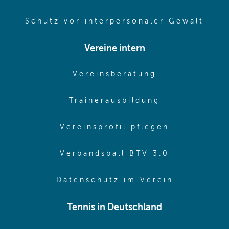
(ope
Schutz vor interpersonaler Gewalt
Vereine intern
(opens in sam
Vereinsberatung
(opens in sa
Trainerausbildung
(opens in 
Vereinsprofil pflegen
(opens in 
Verbandsball BTV 3.0
(opens in 
Datenschutz im Verein
Tennis in Deutschland