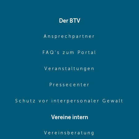
Der BTV
(opens in sa
Ansprechpartner
(opens in sa
FAQ's zum Portal
(opens in sam
Veranstaltungen
(opens in same
Pressecenter
(ope
Schutz vor interpersonaler Gewalt
Vereine intern
(opens in sam
Vereinsberatung