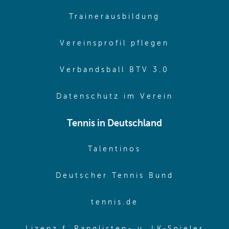
(opens in sa
Trainerausbildung
(opens in 
Vereinsprofil pflegen
(opens in 
Verbandsball BTV 3.0
(opens in 
Datenschutz im Verein
Tennis in Deutschland
(opens in new w
Talentinos
(opens in
Deutscher Tennis Bund
(opens in new wi
tennis.de
(ope