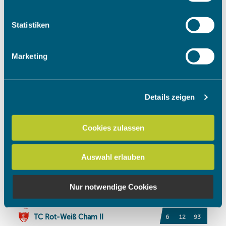
welche bis auf einige Meter genau sein können
Ihr Gerät durch aktives Scannen nach bestimmten
Statistiken
Merkmalen (Fingerprinting) identifizieren
Erfahren Sie mehr darüber, wie Ihre persönlichen Daten
Marketing
verarbeitet werden, und legen Sie Ihre Präferenzen im
Abschnitt Einzelheiten
fest.
Details zeigen
Wir verwenden Cookies, um Inhalte und Anzeigen zu
personalisieren, Funktionen für soziale Medien anbieten
zu können und die Zugriffe auf unsere Website zu
Cookies zulassen
analysieren. Außerdem geben wir Informationen zu Ihrer
Verwendung unserer Website an unsere Partner für
Auswahl erlauben
soziale Medien, Werbung und Analysen weiter. Unsere
Partner führen diese Informationen möglicherweise mit
weiteren Daten zusammen, die Sie ihnen bereitgestellt
Nur notwendige Cookies
haben oder die sie im Rahmen Ihrer Nutzung der Dienste
gesammelt haben.