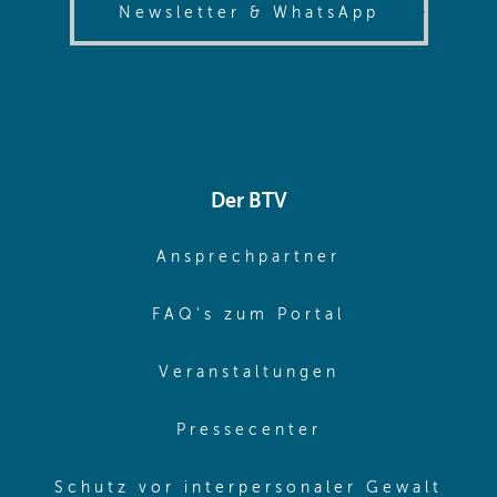
(opens in
Newsletter & WhatsApp
Der BTV
(opens in sa
Ansprechpartner
(opens in sa
FAQ's zum Portal
(opens in sam
Veranstaltungen
(opens in same
Pressecenter
(ope
Schutz vor interpersonaler Gewalt