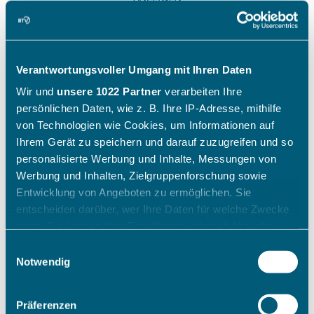
Verantwortungsvoller Umgang mit Ihren Daten
Wir und
unsere 1022 Partner
verarbeiten Ihre
persönlichen Daten, wie z. B. Ihre IP-Adresse, mithilfe
von Technologien wie Cookies, um Informationen auf
Ihrem Gerät zu speichern und darauf zuzugreifen und so
personalisierte Werbung und Inhalte, Messungen von
Werbung und Inhalten, Zielgruppenforschung sowie
Entwicklung von Angeboten zu ermöglichen. Sie
entscheiden darüber, wer Ihre Daten für welche Zwecke
nutzt. Sie können Ihre Einwilligung jederzeit über die
Cookie-Erklärung oder durch Klicken auf das Privacy
Einwilligungsauswahl
Trigger Symbol ändern oder widerrufen
Notwendig
Wenn Sie es erlauben, würden wir auch gerne:
Präferenzen
Informationen über Ihre geografische Lage erfassen,