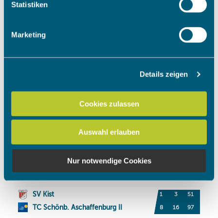
Ihr Gerät durch aktives Scannen nach bestimmten
Statistiken
Merkmalen (Fingerprinting) identifizieren
Erfahren Sie mehr darüber, wie Ihre persönlichen Daten
Marketing
verarbeitet werden, und legen Sie Ihre Präferenzen im
Abschnitt Einzelheiten
fest.
Details zeigen
Wir verwenden Cookies, um Inhalte und Anzeigen zu
personalisieren, Funktionen für soziale Medien anbieten
zu können und die Zugriffe auf unsere Website zu
Cookies zulassen
analysieren. Außerdem geben wir Informationen zu Ihrer
Verwendung unserer Website an unsere Partner für
Auswahl erlauben
soziale Medien, Werbung und Analysen weiter. Unsere
Partner führen diese Informationen möglicherweise mit
weiteren Daten zusammen, die Sie ihnen bereitgestellt
Nur notwendige Cookies
haben oder die sie im Rahmen Ihrer Nutzung der Dienste
gesammelt haben.