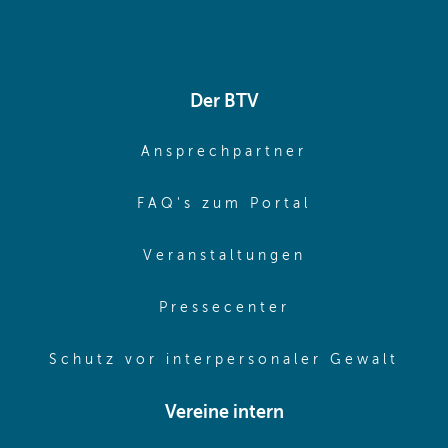
Der BTV
(opens in sa
Ansprechpartner
(opens in sa
FAQ's zum Portal
(opens in sam
Veranstaltungen
(opens in same
Pressecenter
(ope
Schutz vor interpersonaler Gewalt
Vereine intern