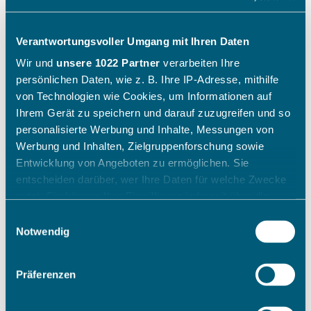
Verantwortungsvoller Umgang mit Ihren Daten
Wir und
unsere 1022 Partner
verarbeiten Ihre
persönlichen Daten, wie z. B. Ihre IP-Adresse, mithilfe
von Technologien wie Cookies, um Informationen auf
Ihrem Gerät zu speichern und darauf zuzugreifen und so
personalisierte Werbung und Inhalte, Messungen von
Werbung und Inhalten, Zielgruppenforschung sowie
Entwicklung von Angeboten zu ermöglichen. Sie
entscheiden darüber, wer Ihre Daten für welche Zwecke
nutzt. Sie können Ihre Einwilligung jederzeit über die
Cookie-Erklärung oder durch Klicken auf das Privacy
Einwilligungsauswahl
Trigger Symbol ändern oder widerrufen
Notwendig
Wenn Sie es erlauben, würden wir auch gerne:
Präferenzen
Informationen über Ihre geografische Lage erfassen,
welche bis auf einige Meter genau sein können