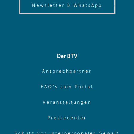
(opens in
Newsletter & WhatsApp
Der BTV
(opens in sa
Ansprechpartner
(opens in sa
FAQ's zum Portal
(opens in sam
Veranstaltungen
(opens in same
Pressecenter
(ope
Schutz vor interpersonaler Gewalt