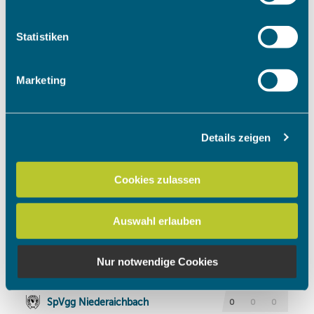
Informationen über Ihre geografische Lage erfassen,
welche bis auf einige Meter genau sein können
Ihr Gerät durch aktives Scannen nach bestimmten
Statistiken
Merkmalen (Fingerprinting) identifizieren
Erfahren Sie mehr darüber, wie Ihre persönlichen Daten
Marketing
verarbeitet werden, und legen Sie Ihre Präferenzen im
Abschnitt Einzelheiten
fest.
Details zeigen
Wir verwenden Cookies, um Inhalte und Anzeigen zu
personalisieren, Funktionen für soziale Medien anbieten
zu können und die Zugriffe auf unsere Website zu
Cookies zulassen
analysieren. Außerdem geben wir Informationen zu Ihrer
Verwendung unserer Website an unsere Partner für
Auswahl erlauben
soziale Medien, Werbung und Analysen weiter. Unsere
Partner führen diese Informationen möglicherweise mit
weiteren Daten zusammen, die Sie ihnen bereitgestellt
Nur notwendige Cookies
haben oder die sie im Rahmen Ihrer Nutzung der Dienste
gesammelt haben.