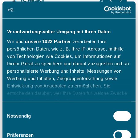
Verantwortungsvoller Umgang mit Ihren Daten
Wir und
unsere 1022 Partner
verarbeiten Ihre
persönlichen Daten, wie z. B. Ihre IP-Adresse, mithilfe
von Technologien wie Cookies, um Informationen auf
Ihrem Gerät zu speichern und darauf zuzugreifen und so
personalisierte Werbung und Inhalte, Messungen von
Werbung und Inhalten, Zielgruppenforschung sowie
Entwicklung von Angeboten zu ermöglichen. Sie
entscheiden darüber, wer Ihre Daten für welche Zwecke
nutzt. Sie können Ihre Einwilligung jederzeit über die
Cookie-Erklärung oder durch Klicken auf das Privacy
Einwilligungsauswahl
Trigger Symbol ändern oder widerrufen
Notwendig
Wenn Sie es erlauben, würden wir auch gerne:
Präferenzen