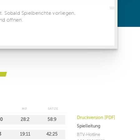
ren Daten
ienste