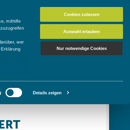
Cookies zulassen
Suchen
tuelles
Der BTV
Mein Verein
e, mithilfe
 zuzugreifen
Auswahl erlauben
darüber, wer
en
os
News Bundes-/Regionalligen
Download-Center
BTV-Magazin "Bayern Tennis"
Suchen
Nur notwendige Cookies
-Erklärung
Video- & Mediencenter
u sein können
Ausschreibungen
ieren
g
Details zeigen
Ihre
le Medien
ir
, Werbung