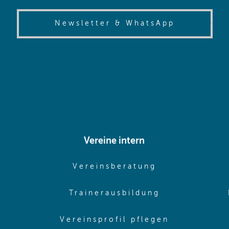
(opens in
Newsletter & WhatsApp
Vereine intern
pens in same window)
(opens in sam
Vereinsberatung
pens in same window)
(opens in sa
Trainerausbildung
pens in same window)
(opens in 
Vereinsprofil pflegen