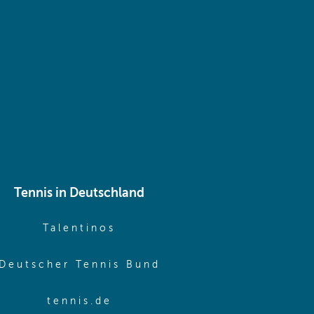
 same window)
Tennis in Deutschland
e window)
(opens in new window)
Talentinos
me window)
(opens in new window
Deutscher Tennis Bund
same window)
(opens in new window)
tennis.de